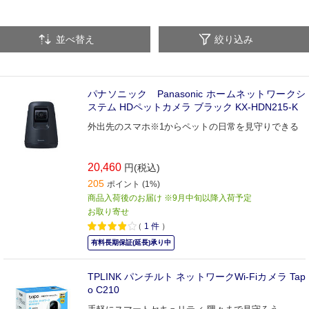
並べ替え
絞り込み
パナソニック Panasonic ホームネットワークシ
ステム HDペットカメラ ブラック KX-HDN215-K
外出先のスマホ※1からペットの日常を見守りできる
20,460
円(税込)
205
ポイント (1%)
商品入荷後のお届け ※9月中旬以降入荷予定
お取り寄せ
（
1
件
）
有料長期保証(延長)承り中
TPLINK パンチルト ネットワークWi-Fiカメラ Tap
o C210