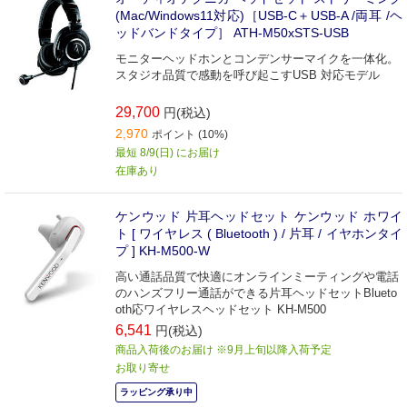
(Mac/Windows11対応)［USB-C＋USB-A /両耳 /ヘ
ッドバンドタイプ］ ATH-M50xSTS-USB
モニターヘッドホンとコンデンサーマイクを一体化。
スタジオ品質で感動を呼び起こすUSB 対応モデル
29,700
円(税込)
2,970
ポイント (10%)
最短 8/9(日) にお届け
在庫あり
ケンウッド 片耳ヘッドセット ケンウッド ホワイ
ト [ ワイヤレス ( Bluetooth ) / 片耳 / イヤホンタイ
プ ] KH-M500-W
高い通話品質で快適にオンラインミーティングや電話
のハンズフリー通話ができる片耳ヘッドセットBlueto
oth応ワイヤレスヘッドセット KH-M500
6,541
円(税込)
商品入荷後のお届け ※9月上旬以降入荷予定
お取り寄せ
ラッピング承り中