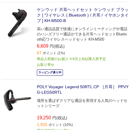
ケンウッド 片耳ヘッドセット ケンウッド ブラッ
ク [ ワイヤレス ( Bluetooth ) / 片耳 / イヤホンタイ
プ ] KH-M500-B
高い通話品質で快適にオンラインミーティングや電話
のハンズフリー通話ができる片耳ヘッドセットBlueto
oth応ワイヤレスヘッドセット KH-M500
6,609
円(税込)
67
ポイント (1%)
商品入荷後のお届け ※9月上旬以降入荷予定
お取り寄せ
ラッピング承り中
POLY Voyager Legend 50RTL CP ［片耳］ PPVY
G-LEG50RTL
場所を選ばずクリアな通話を実現する人気のヘッドセ
ットシリーズ
19,250
円(税込)
1,925
ポイント (10%)