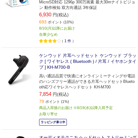
MicroSD対応 1296p 300万画素 最大30mナイトビジョ
ン 動作検知 双方向通話 3年保証
6,930
円(税込)
693
ポイント (10%)
8/10(月)以降にお届け
在庫少なめ
（
1
件
）
ケンウッド 片耳ヘッドセット ケンウッド ブラッ
ク [ ワイヤレス ( Bluetooth ) / 片耳 / イヤホンタイ
プ ] KH-M700-B
高い通話品質で快適にオンラインミーティングや電話
のハンズフリー通話ができる片耳ヘッドセットBlueto
oth応ワイヤレスヘッドセット KH-M700
7,854
円(税込)
79
ポイント (1%)
商品入荷後のお届け ※8/19(水)以降入荷予定
お取り寄せ
ラッピング承り中
オーディオテクニカ ヘッドセット ストリーミング