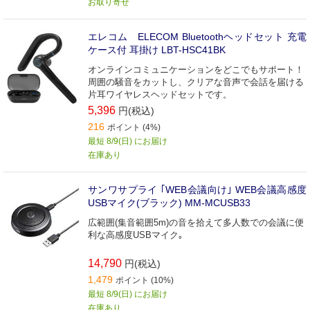
お取り寄せ
エレコム ELECOM Bluetoothヘッドセット 充電
ケース付 耳掛け LBT-HSC41BK
オンラインコミュニケーションをどこでもサポート！
周囲の騒音をカットし、クリアな音声で会話を届ける
片耳ワイヤレスヘッドセットです。
5,396
円(税込)
216
ポイント (4%)
最短 8/9(日) にお届け
在庫あり
サンワサプライ ｢WEB会議向け｣ WEB会議高感度
USBマイク(ブラック) MM-MCUSB33
広範囲(集音範囲5m)の音を拾えて多人数での会議に便
利な高感度USBマイク｡
14,790
円(税込)
1,479
ポイント (10%)
最短 8/9(日) にお届け
在庫あり