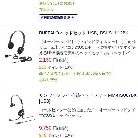
最短 8/9(日) にお届け
在庫あり
有料長期保証(延長)承り中
BUFFALO ヘッドセット｢USB｣ BSHSUH12BK
【オーバーヘッド】【ウィンドフィルター】【手元ボ
リューム】パソコンのUSBポートに挿すだけですぐ使
えるUSB接続モデルのヘッドセット｡両耳ヘッドバン
ドタイプ｡
2,130
円(税込)
213
ポイント (10%)
商品入荷後のお届け ※8/19(水)以降入荷予定
お取り寄せ
サンワサプライ 有線ヘッドセット MM-HSU07BK
[USB]
コールセンターなどに適した片耳オーバーヘッドタイ
プのUSBヘッドセット｡
9,750
円(税込)
975
ポイント (10%)