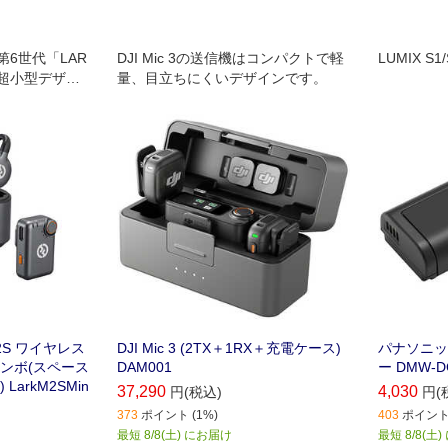
第6世代「LAR
DJI Mic 3の送信機はコンパクトで軽
LUMIX S
の超小型デザイ
量、目立ちにくいデザインです。
け込みなが
を実現しま
M2S ワイヤレス
DJI Mic 3 (2TX＋1RX＋充電ケース)
パナソニック
ンボ(スペース
DAM001
ー DMW-D
arkM2SMin
37,290
4,030
円(税込)
円(
373
ポイント (1%)
403
ポイント 
最短 8/8(土) にお届け
最短 8/8(土