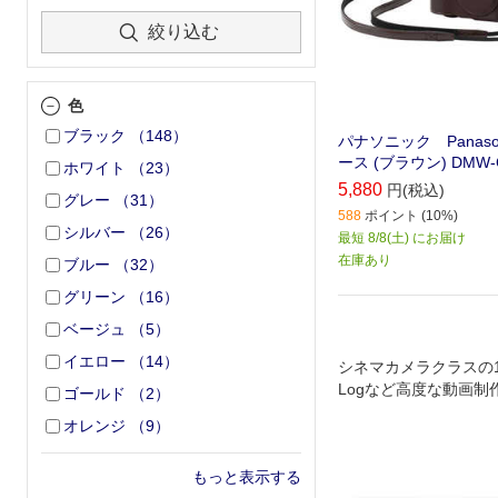
絞り込む
色
ブラック
（
148
）
パナソニック Panaso
ース (ブラウン) DMW-
ホワイト
（
23
）
5,880
円(税込)
グレー
（
31
）
588
ポイント (10%)
シルバー
（
26
）
最短 8/8(土) にお届け
在庫あり
ブルー
（
32
）
グリーン
（
16
）
ベージュ
（
5
）
イエロー
（
14
）
シネマカメラクラスの1
Logなど高度な動画制
ゴールド
（
2
）
るアップグレード
オレンジ
（
9
）
もっと表示する