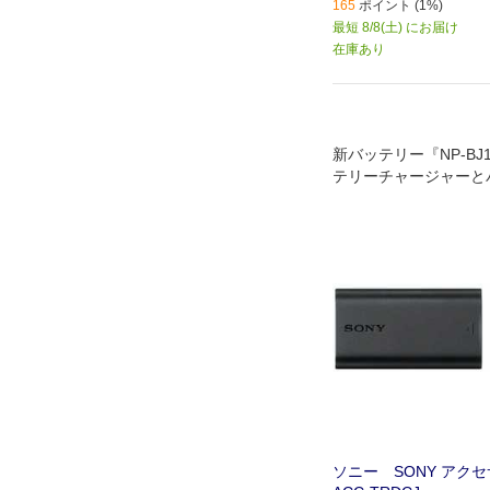
165
ポイント (1%)
最短 8/8(土) にお届け
在庫あり
新バッテリー『NP-B
テリーチャージャーと
キット｡ 約120分(※1
なUSB ACアダプター
電となります｡
ソニー SONY アク