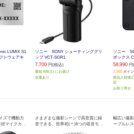
c LUMIX S1
ソニー SONY シューティンググリ
ソニー S
フトウェアキ
ップ VCT-SGR1
ボックス C
7,700
58,990
円(税込)
円
最短 8/8(土) にお届け
2,360
ポイント
在庫あり
商品入荷後の
定
お取り寄せ
イズで機動力
さまざまな撮影シーンで高音質に録
幅広い撮影
口径マイクカプ
音できる、世界初(＊)8つの収音モー
ーブルレス
ズでクリアに収
ドを備えたオールラウンダー小型シ
ワン外付け