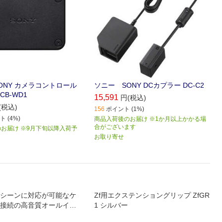
ONY カメラコントロール
ソニー SONY DCカプラー DC-C2
CB-WD1
15,591
円(税込)
(税込)
156
ポイント (1%)
 (4%)
商品入荷後のお届け ※1か月以上かかる場
合がございます
お届け ※9月下旬以降入荷予
お取り寄せ
シーンに対応が可能なケ
Zf用エクステンショングリップ ZfGR
接続の高音質オールイン
1 シルバー
マイク