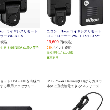
kon ワイヤレスリモート
ニコン Nikon ワイヤレスリモート
ー WR-R11a
コントローラー WR-R11a/T10 set
19,600
(税込)
円(税込)
届け ※8/18(火)以降入荷予
980
ポイント (5%)
最短 8/8(土) にお届け
在庫あり
ット DSC-RX0を有線コ
USB Power Delivery(PD)からカメラ
する専用アクセサリー｡
本体に直接給電できるSAシリーズバ
ッテリー対応のDCカプラー