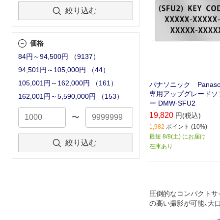
絞り込む
価格
84円～94,500円
（
9137
）
94,501円～105,000円
（
44
）
105,001円～162,000円
（
161
）
パナソニック Panasoni
専用アップグレードソ
162,001円～5,590,000円
（
153
）
ー DMW-SFU2
19,820
円(税込)
〜
1,982
ポイント (10%)
最短 8/8(土) にお届け
絞り込む
在庫あり
圧倒的なコンパクトサ
の高い撮影が可能｡大
セルを搭載し､低ノイ