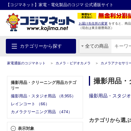
【コジマネット】家電・電化製品のコジマ 公式通販サイト
お届け先住所の変更
をすると、商品
（現在は
東京都
豊島区
）
カテゴリーから探す
全ての商品
家電通販のコジマネット
カメラ・ビデオカメラ
カメラアクセサリ
撮影用品・
撮影用品・クリーニング用品カテゴ
リー
撮影用品・スタジオ
撮影用品・スタジオ用品
（
8,955
）
レインコート
（
66
）
カメラクリーニング用品
（
474
）
カテゴリから選ぶ
表示対象