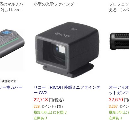
E対応のマルチバ
小型の光学ファインダー
プロフェッ
に､Li-ionリ
えるコンパ
 EN-EL18
ガンマイク
要なバッテリ
テリー室カバー
リコー RICOH 外部ミニファインダ
オーディオ
ー GV2
ットガンマイ
22,718
32,670
円(税込)
円
228
ポイント (1%)
3,267
ポイント
最短 8/8(土) にお届け
最短 8/8(土
在庫あり
在庫あり