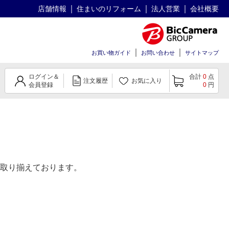
店舗情報
住まいのリフォーム
法人営業
会社概要
お買い物ガイド
お問い合わせ
サイトマップ
ログイン＆
合計
0
点
注文履歴
お気に入り
会員登録
0
円
取り揃えております。