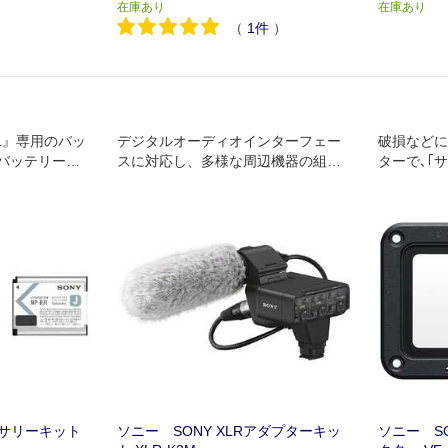
在庫あり
在庫あり
（
1
件
）
J1』専用のバッ
デジタルオーディオインターフェー
破損などに
バッテリーの
スに対応し、多様な周辺機器の組み
ターで､｢サ
.5A給電の可能
合わせが可能なXLRアダプターキッ
0｣の同梱
使用時)で満充
ト
セサリーキット
ソニー SONY XLRアダプターキッ
ソニー S