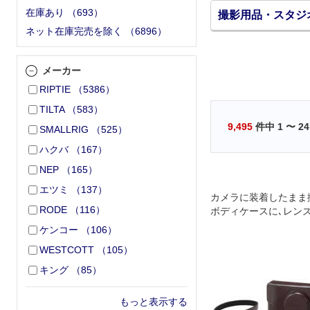
在庫あり
（
693
）
撮影用品・スタジ
ネット在庫完売を除く
（
6896
）
メーカー
RIPTIE
（
5386
）
TILTA
（
583
）
9,495
件中
1
〜
24
SMALLRIG
（
525
）
ハクバ
（
167
）
NEP
（
165
）
エツミ
（
137
）
カメラに装着したまま
RODE
（
116
）
ボディケースに､レン
ャケットを組み合わせた､
ケンコー
（
106
）
専用ソフトケース｡
WESTCOTT
（
105
）
キング
（
85
）
もっと表示する