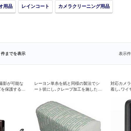
オ用品
レインコート
カメラクリーニング用品
件までを表示
表示件
撮影が可能な
レーヨン単糸を紙と同様の製法でシ
対応カメラ
ズを保護するジ
ート状にし､クレープ加工を施したも
着し､ワイ
TZ95/TZ90
ので､表面が柔らかく拭き取りの良い
ラー WR-
クリーニングペーパーです
複数の無人
どをワイヤ
ントローラ