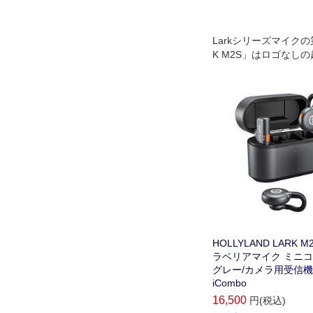
Larkシリーズマイクの
K M2S」はロゴなし
ンで、衣装に自然に溶
ら、高品質な音声録音
す。
HOLLYLAND LARK 
ラベリアマイク ミニコ
グレー/カメラ用受信機) L
iCombo
16,500
円(税込)