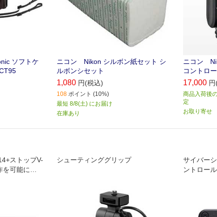
nic ソフトケ
ニコン Nikon シルボン紙セット シ
ニコン Ni
CT95
ルボンシセット
コントローラ
1,080
17,000
円(税込)
円
108
ポイント (10%)
商品入荷後のお
定
最短 8/8(土) にお届け
お取り寄せ
在庫あり
4+ストップV-
シューティンググリップ
サイバーショ
作を可能にす
ントロール