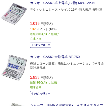
カシオ CASIO 卓上電卓(12桁) MW-12A-N
見やすいミニジャストサイズ 12桁･特大表示･税計算
1,019
円(税込)
102
ポイント (10%)
最短 8/10(月) にお届け
在庫あり
ラッピング承り中
カシオ CASIO 金融電卓 BF-750
複雑なローン計算も簡単にシミュレーションできる金
融計算電卓
5,833
円(税込)
最短 8/10(月) にお届け
在庫あり
ラッピング承り中
シャープ SHARP 実務電卓(ナイスサイズタイプ･