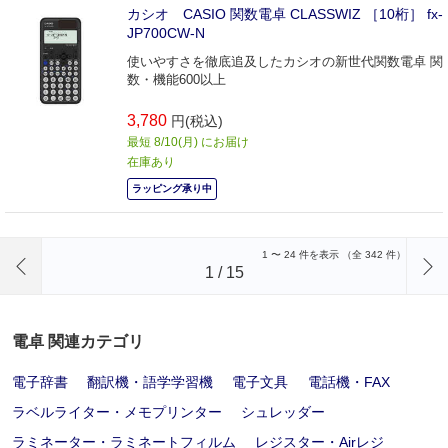
カシオ CASIO 関数電卓 CLASSWIZ ［10桁］ fx-
JP700CW-N
使いやすさを徹底追及したカシオの新世代関数電卓 関
数・機能600以上
3,780
円(税込)
最短 8/10(月) にお届け
在庫あり
ラッピング承り中
前のページへ
1
〜
24
件を表示 （全
342
件）
1
/
15
電卓 関連カテゴリ
電子辞書
翻訳機・語学学習機
電子文具
電話機・FAX
ラベルライター・メモプリンター
シュレッダー
ラミネーター・ラミネートフィルム
レジスター・Airレジ