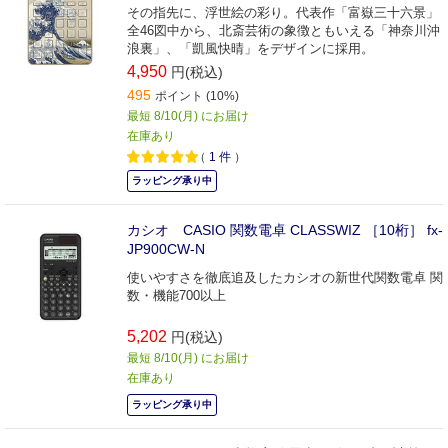
その指先に、浮世絵の彩り。代表作「富嶽三十六景」
全46図中から、北斎芸術の象徴ともいえる「神奈川沖
浪裏」、「凱風快晴」をデザインに採用。
4,950
円(税込)
495
ポイント (10%)
最短 8/10(月) にお届け
在庫あり
（
1
件
）
ラッピング承り中
カシオ CASIO 関数電卓 CLASSWIZ ［10桁］ fx-
JP900CW-N
使いやすさを徹底追及したカシオの新世代関数電卓 関
数・機能700以上
5,202
円(税込)
最短 8/10(月) にお届け
在庫あり
ラッピング承り中