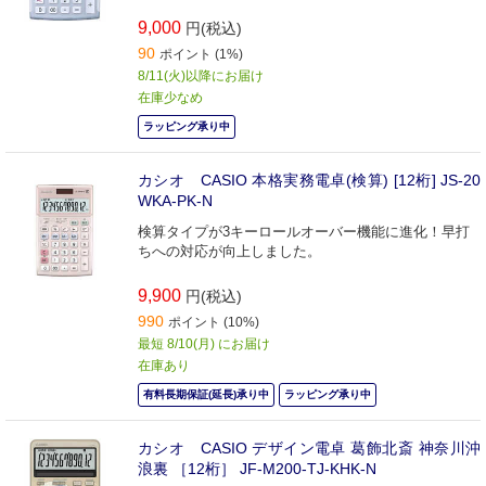
9,000
円(税込)
90
ポイント (1%)
8/11(火)以降にお届け
在庫少なめ
ラッピング承り中
カシオ CASIO 本格実務電卓(検算) [12桁] JS-20
WKA-PK-N
検算タイプが3キーロールオーバー機能に進化！早打
ちへの対応が向上しました。
9,900
円(税込)
990
ポイント (10%)
最短 8/10(月) にお届け
在庫あり
有料長期保証(延長)承り中
ラッピング承り中
カシオ CASIO デザイン電卓 葛飾北斎 神奈川沖
浪裏 ［12桁］ JF-M200-TJ-KHK-N