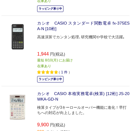
在庫あり
ラッピング承り中
カシオ CASIO スタンダード関数電卓 fx-375ES
A-N [10桁]
高速演算でカンタン処理､研究機関や学校で大活躍｡
1,944
円(税込)
最短 8/10(月) にお届け
在庫あり
（
1
件
）
ラッピング承り中
カシオ CASIO 本格実務電卓(検算) [12桁] JS-20
WKA-GD-N
検算タイプが3キーロールオーバー機能に進化！早打
ちへの対応が向上しました。
9,900
円(税込)