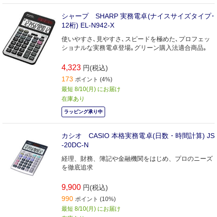
シャープ SHARP 実務電卓(ナイスサイズタイプ･
12桁) EL-N942-X
使いやすさ､見やすさ､スピードを極めた､プロフェッ
ショナルな実務電卓登場｡グリーン購入法適合商品｡
4,323
円(税込)
173
ポイント (4%)
最短 8/10(月) にお届け
在庫あり
ラッピング承り中
カシオ CASIO 本格実務電卓(日数・時間計算) JS
-20DC-N
経理、財務、簿記や金融機関をはじめ、プロのニーズ
を徹底追求
9,900
円(税込)
990
ポイント (10%)
最短 8/10(月) にお届け