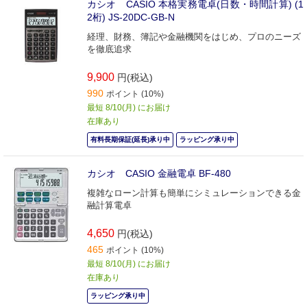
カシオ CASIO 本格実務電卓(日数・時間計算) (1
2桁) JS-20DC-GB-N
経理、財務、簿記や金融機関をはじめ、プロのニーズ
を徹底追求
9,900
円(税込)
990
ポイント (10%)
最短 8/10(月) にお届け
在庫あり
有料長期保証(延長)承り中
ラッピング承り中
カシオ CASIO 金融電卓 BF-480
複雑なローン計算も簡単にシミュレーションできる金
融計算電卓
4,650
円(税込)
465
ポイント (10%)
最短 8/10(月) にお届け
在庫あり
ラッピング承り中