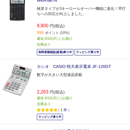
WKA-BK-N
検算タイプが3キーロールオーバー機能に進化！早打
ちへの対応が向上しました。
9,900
円(税込)
990
ポイント (10%)
最短 8/10(月) にお届け
在庫あり
有料長期保証(延長)承り中
ラッピング承り中
カシオ CASIO 特大表示電卓 JF-120GT
数字が大きい大型液晶搭載
2,263
円(税込)
最短 8/10(月) にお届け
在庫あり
（
1
件
）
ラッピング承り中