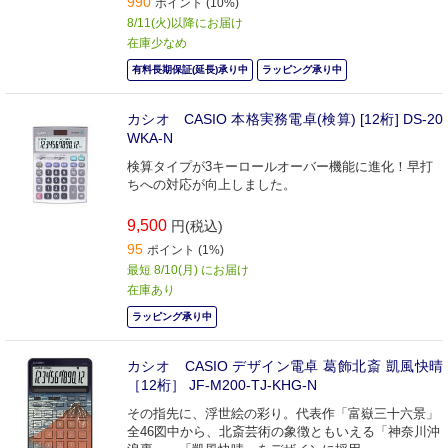
990
ポイント (10%)
8/11(火)以降にお届け
在庫少なめ
有料長期保証(延長)承り中
ラッピング承り中
カシオ CASIO 本格実務電卓(検算) [12桁] DS-20
WKA-N
検算タイプが3キーロールオーバー機能に進化！早打
ちへの対応が向上しました。
9,500
円(税込)
95
ポイント (1%)
最短 8/10(月) にお届け
在庫あり
ラッピング承り中
カシオ CASIO デザイン電卓 葛飾北斎 凱風快晴
［12桁］ JF-M200-TJ-KHG-N
その指先に、浮世絵の彩り。代表作「富嶽三十六景」
全46図中から、北斎芸術の象徴ともいえる「神奈川沖