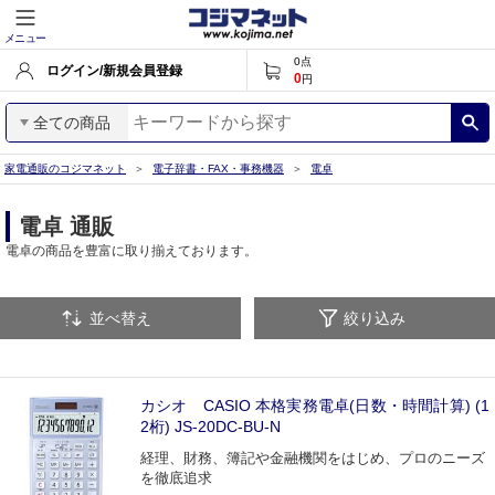
メニュー
0
点
ログイン/新規会員登録
0
円
全ての商品
家電通販のコジマネット
電子辞書・FAX・事務機器
電卓
電卓 通販
電卓の商品を豊富に取り揃えております。
並べ替え
絞り込み
カシオ CASIO 本格実務電卓(日数・時間計算) (1
2桁) JS-20DC-BU-N
経理、財務、簿記や金融機関をはじめ、プロのニーズ
を徹底追求