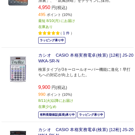
浪裏」、「凱風快晴」をデザインに採用。
4,950
円(税込)
495
ポイント (10%)
最短 8/10(月) にお届け
在庫あり
（
1
件
）
ラッピング承り中
カシオ CASIO 本格実務電卓(検算) [12桁] JS-20
WKA-SR-N
検算タイプが3キーロールオーバー機能に進化！早打
ちへの対応が向上しました。
9,900
円(税込)
990
ポイント (10%)
8/11(火)以降にお届け
在庫少なめ
有料長期保証(延長)承り中
ラッピング承り中
カシオ CASIO 本格実務電卓(検算) [12桁] JS-20