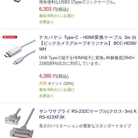
簡単便利なUSB3.1Type-Cリンクケーブル｡
6,303
円(税込)
最短 8/8(土) にお届け
在庫あり
ナカバヤシ Type-C - HDMI変換ケーブル 3m 白
【ビックカメラグループオリジナル】 BCC-HD30/
WH
USB Type-C端子をHDMI端子に変換｡4K解像度(3840×
2160)30Hz出力に対応しています｡
4,380
円(税込)
438
ポイント (10%)
最短 8/8(土) にお届け
在庫あり
サンワサプライ RS-232Cケーブル(クロス･3m) K
RS‐423XF3K
長さのバリエーションが豊富なスタンダードタイプ