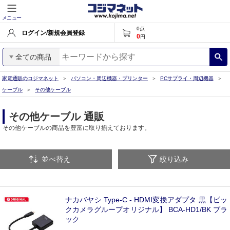
メニュー
0
点
ログイン/新規会員登録
0
円
全ての商品
家電通販のコジマネット
パソコン・周辺機器・プリンター
PCサプライ・周辺機器
ケーブル
その他ケーブル
その他ケーブル 通販
その他ケーブルの商品を豊富に取り揃えております。
並べ替え
絞り込み
ナカバヤシ Type-C - HDMI変換アダプタ 黒【ビッ
クカメラグループオリジナル】 BCA-HD1/BK ブラ
ック