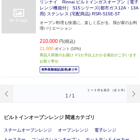
リンナイ Rinnai ビルトインガスオーブン［電子
レンジ機能付］ S15シリーズ(都市ガス12A・13A
用) ステンレス (宅配商品) RSR-S15E-ST
オーブン料理も快適に。楽しく広がる、我が家のお料
理バリエーション
210,000
円(税込)
21,000
ポイント (10%)
商品入荷後のお届け ※1か月以上かかる場合がございます
お取り寄せ
有料長期保証(延長)承り中
前のページへ
1
〜
3
件を表示 （全
3
件）
1
/
1
ビルトインオーブンレンジ 関連カテゴリ
スチームオーブンレンジ
オーブンレンジ
電子レンジ
トースター
コンベクションオーブン
ホットサンドメーカー