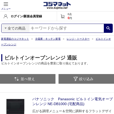
メニュー
0
点
ログイン/新規会員登録
0
円
全ての商品
家電通販のコジマネット
冷蔵庫・キッチン家電
レンジ・トースター
ビルトインオ
ーブンレンジ
ビルトインオーブンレンジ 通販
ビルトインオーブンレンジの商品を豊富に取り揃えております。
並べ替え
絞り込み
パナソニック Panasonic ビルトイン電気オーブ
ンレンジ NE-DB1000 (宅配商品)
広がる調理メニュー＆空間に調和するフラットデザイ