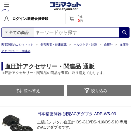
メニュー
0
点
ログイン/新規会員登録
0
円
全ての商品
家電通販のコジマネット
美容家電・健康家電
ヘルスケア・計測
血圧計
血圧計
アクセサリー・関連品
血圧計アクセサリー・関連品 通販
血圧計アクセサリー・関連品の商品を豊富に取り揃えております。
並べ替え
絞り込み
日本精密測器 別売ACアダプタ ADP-W5-03
上腕式デジタル血圧計 DS-G10/DS-N10/DS-S10 専用
のACアダプタです｡