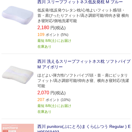
西川 スリープフィットネス低反発枕 M ブルー
低反発/低反発ウレタン枕/心地よいフィット感/頭・
首・肩ぴったりフィット/高さ調節可能/仰向き寝 横向
き寝対応/側地洗濯可能
2,180
円(税込)
109
ポイント (5%)
最短 8/8(土) にお届け
在庫あり
西川 洗えるスリープフィットネス枕 ソフトパイプ
M アイボリー
ほどよい弾力性/ソフトパイプ/頭・首・肩にピッタリ
フィット/高さ調節可能/仰向き寝、横向き寝対応/洗濯
可能
2,070
円(税込)
207
ポイント (10%)
最短 8/8(土) にお届け
在庫あり
西川 punitoro(ぷにとろ)まくら(ふつう Regular ) E
H95069493