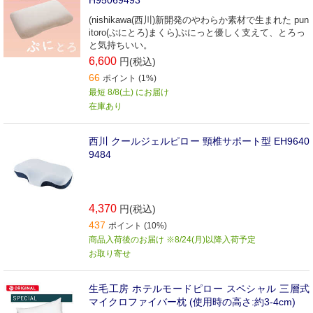
(nishikawa(西川)新開発のやわらか素材で生まれた pun
itoro(ぷにとろ)まくら)ぷにっと優しく支えて、とろっ
と気持ちいい。
6,600
円(税込)
66
ポイント (1%)
最短 8/8(土) にお届け
在庫あり
西川 クールジェルピロー 頸椎サポート型 EH9640
9484
4,370
円(税込)
437
ポイント (10%)
商品入荷後のお届け ※8/24(月)以降入荷予定
お取り寄せ
生毛工房 ホテルモードピロー スペシャル 三層式
マイクロファイバー枕 (使用時の高さ:約3-4cm)