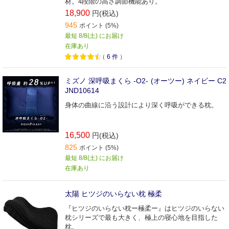
材。4段階の高さ調節機能あり。
18,900
円(税込)
945
ポイント (5%)
最短 8/8(土) にお届け
在庫あり
（
6
件
）
ミズノ 深呼吸まくら -O2- (オーツー) ネイビー C2
JND10614
身体の曲線に沿う設計により深く呼吸ができる枕。
16,500
円(税込)
825
ポイント (5%)
最短 8/8(土) にお届け
在庫あり
太陽 ヒツジのいらない枕 極柔
『ヒツジのいらない枕ー極柔ー』はヒツジのいらない
枕シリーズで最も大きく、極上の寝心地を目指した
枕。