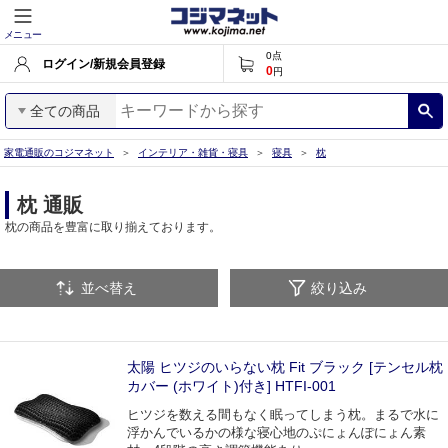
メニュー
0
点
ログイン/新規会員登録
0
円
全ての商品
家電通販のコジマネット
インテリア・雑貨・寝具
寝具
枕
枕 通販
枕の商品を豊富に取り揃えております。
並べ替え
絞り込み
太陽 ヒツジのいらない枕 Fit ブラック [テンセル枕
カバー (ホワイト)付き] HTFI-001
ヒツジを数える間もなく眠ってしまう枕。まるで水に
浮かんでいるかの様な寝心地のぷにょんぽにょん素