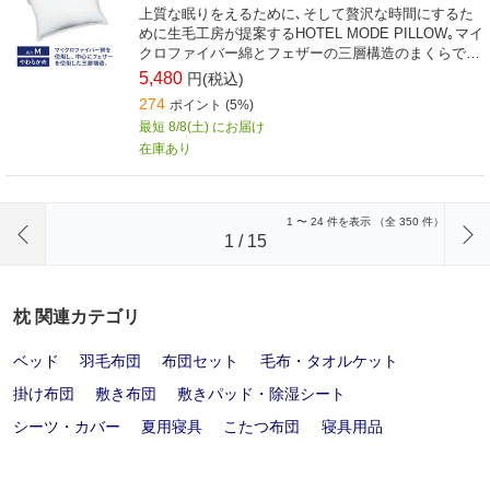
上質な眠りをえるために､そして贅沢な時間にするた
めに生毛工房が提案するHOTEL MODE PILLOW｡マイ
クロファイバー綿とフェザーの三層構造のまくらで
す｡
5,480
円(税込)
274
ポイント (5%)
最短 8/8(土) にお届け
在庫あり
前のページへ
1
〜
24
件を表示 （全
350
件）
1
/
15
枕 関連カテゴリ
ベッド
羽毛布団
布団セット
毛布・タオルケット
掛け布団
敷き布団
敷きパッド・除湿シート
シーツ・カバー
夏用寝具
こたつ布団
寝具用品