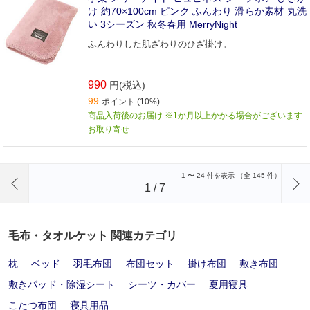
け 約70×100cm ピンク ふんわり 滑らか素材 丸洗
い 3シーズン 秋冬春用 MerryNight
ふんわりした肌ざわりのひざ掛け。
990
円(税込)
99
ポイント (10%)
商品入荷後のお届け ※1か月以上かかる場合がございます
お取り寄せ
前のページへ
1
〜
24
件を表示 （全
145
件）
1
/
7
毛布・タオルケット 関連カテゴリ
枕
ベッド
羽毛布団
布団セット
掛け布団
敷き布団
敷きパッド・除湿シート
シーツ・カバー
夏用寝具
こたつ布団
寝具用品