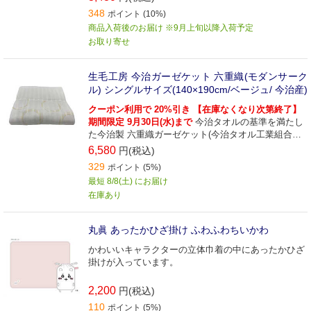
348
ポイント (10%)
商品入荷後のお届け ※9月上旬以降入荷予定
お取り寄せ
生毛工房 今治ガーゼケット 六重織(モダンサーク
ル) シングルサイズ(140×190cm/ベージュ/ 今治産)
クーポン利用で 20%引き 【在庫なくなり次第終了】
期間限定 9月30日(水)まで
今治タオルの基準を満たし
た今治製 六重織ガーゼケット(今治タオル工業組合認
定商品)
6,580
円(税込)
329
ポイント (5%)
最短 8/8(土) にお届け
在庫あり
丸眞 あったかひざ掛け ふわふわちいかわ
かわいいキャラクターの立体巾着の中にあったかひざ
掛けが入っています。
2,200
円(税込)
110
ポイント (5%)