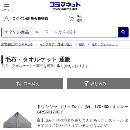
メニュー
0
点
ログイン/新規会員登録
0
円
全ての商品
家電通販のコジマネット
インテリア・雑貨・寝具
寝具
毛布・タオルケット
毛布・タオルケット 通販
毛布・タオルケットの商品を豊富に取り揃えております。
並べ替え
絞り込み
ドウシシャ ゴリラのハグ (約：170×60cm) グレー
GRS60170GY
富士山みくりや溶岩を練りこんだあったかストール ま
るでゴリラにハグされているような温かさ