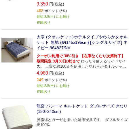
9,350
円(税込)
468
ポイント (5%)
最短 8/8(土) にお届け
在庫あり
大宗 (タオルケット)ホテルタイプやわらかタオル
ケット 無地 (約145x195cm) [シングルサイズ] ネ
イビー 964827/NV
クーポン利用で 30%引き 【在庫なくなり次第終了】
期間限定 9月30日(水)まで
ゆったり使えるワイドサイ
ズ。 上質な綿100％を使用したやわらかタオルケッ
ト。
4,980
円(税込)
249
ポイント (5%)
最短 8/8(土) にお届け
在庫あり
龍宮 パシーマ キルトケット ダブルサイズ きなり
(180×240cm)
脱脂綿とガーゼを用いた清潔寝具です。 ダブルサイズ
綿100%