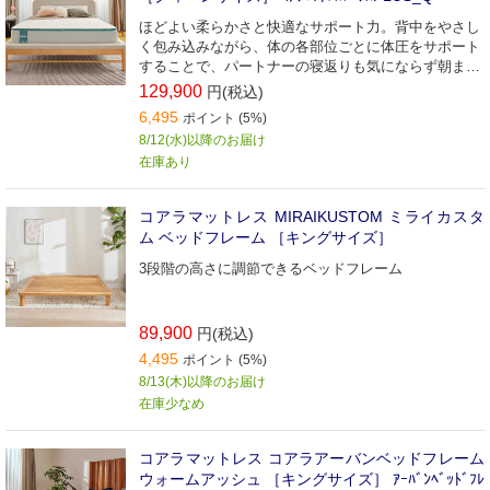
ほどよい柔らかさと快適なサポート力。背中をやさし
く包み込みながら、体の各部位ごとに体圧をサポート
することで、パートナーの寝返りも気にならず朝まで
ぐっすり。
129,900
円(税込)
6,495
ポイント (5%)
8/12(水)以降のお届け
在庫あり
コアラマットレス MIRAIKUSTOM ミライカスタ
ム ベッドフレーム ［キングサイズ］
3段階の高さに調節できるベッドフレーム
89,900
円(税込)
4,495
ポイント (5%)
8/13(木)以降のお届け
在庫少なめ
コアラマットレス コアラアーバンベッドフレーム
ウォームアッシュ ［キングサイズ］ ｱｰﾊﾞﾝﾍﾞｯﾄﾞﾌﾚ