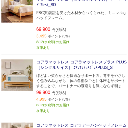
ﾄﾞﾌﾚｰﾑ_SD
FSC(R)認証を受けた木材からつくられた、ミニマルな
ベッドフレーム。
69,900
円(税込)
3,495
ポイント (5%)
8/12(水)以降のお届け
在庫あり
コアラマットレス コアラマットレスプラス PLUS
［シングルサイズ］ ｺｱﾗﾏｯﾄﾚｽﾌﾟﾗｽPLUS_S
ほどよい柔らかさと快適なサポート力。背中をやさし
く包み込みながら、体の各部位ごとに体圧をサポート
することで、パートナーの寝返りも気にならず朝まで
ぐっすり。
99,900
円(税込)
4,995
ポイント (5%)
8/12(水)以降のお届け
在庫あり
コアラマットレス コアラアーバンベッドフレーム