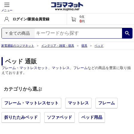
メニュー
0
点
ログイン/新規会員登録
0
円
全ての商品
家電通販のコジマネット
インテリア・雑貨・寝具
寝具
ベッド
ベッド 通販
フレーム・マットレスセット
、
マットレス
、
フレーム
などの商品を豊富に取り揃
えております。
カテゴリから選ぶ
フレーム・マットレスセット
マットレス
フレーム
折りたたみベッド
ソファベッド
ベッド用品