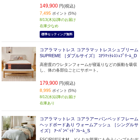
149,900
円(税込)
7,495
ポイント (5%)
8/13(木)以降のお届け
在庫少なめ
標準セッティング無料
コアラマットレス コアラマットレスシュプリーム
SUPREME ［ダブルサイズ］ ｺｱﾗﾏｯﾄﾚｽｼｭﾌﾟﾘｰﾑ_D
高密度のウレタンフォームが寝返りなどの振動を吸収
し、体の各部位ごとにサポート。
179,900
円(税込)
8,995
ポイント (5%)
8/12(水)以降のお届け
在庫あり
コアラマットレス コアラアーバンベッドフレーム
ヘッドボードあり ウォームアッシュ ［シングルサ
イズ］ ｱｰﾊﾞﾝﾍﾞｯﾄﾞﾌﾚｰﾑ_S
FSC(R)認証木材、どんなお部屋にも合うシンプルなデ