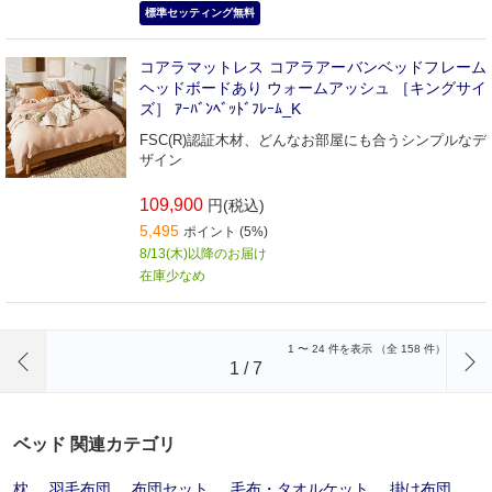
標準セッティング無料
コアラマットレス コアラアーバンベッドフレーム
ヘッドボードあり ウォームアッシュ ［キングサイ
ズ］ ｱｰﾊﾞﾝﾍﾞｯﾄﾞﾌﾚｰﾑ_K
FSC(R)認証木材、どんなお部屋にも合うシンプルなデ
ザイン
109,900
円(税込)
5,495
ポイント (5%)
8/13(木)以降のお届け
在庫少なめ
前のページへ
1
〜
24
件を表示 （全
158
件）
1
/
7
ベッド 関連カテゴリ
枕
羽毛布団
布団セット
毛布・タオルケット
掛け布団