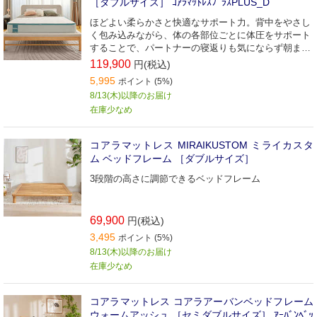
［ダブルサイズ］ ｺｱﾗﾏｯﾄﾚｽﾌﾟﾗｽPLUS_D
ほどよい柔らかさと快適なサポート力。背中をやさし
く包み込みながら、体の各部位ごとに体圧をサポート
することで、パートナーの寝返りも気にならず朝まで
ぐっすり。
119,900
円(税込)
5,995
ポイント (5%)
8/13(木)以降のお届け
在庫少なめ
コアラマットレス MIRAIKUSTOM ミライカスタ
ム ベッドフレーム ［ダブルサイズ］
3段階の高さに調節できるベッドフレーム
69,900
円(税込)
3,495
ポイント (5%)
8/13(木)以降のお届け
在庫少なめ
コアラマットレス コアラアーバンベッドフレーム
ウォームアッシュ ［セミダブルサイズ］ ｱｰﾊﾞﾝﾍﾞｯ