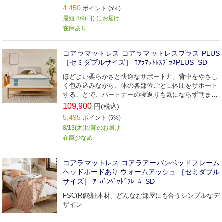
4,450
ポイント (5%)
最短 8/9(日) にお届け
在庫あり
コアラマットレス コアラマットレスプラス PLUS
［セミダブルサイズ］ ｺｱﾗﾏｯﾄﾚｽﾌﾟﾗｽPLUS_SD
ほどよい柔らかさと快適なサポート力。背中をやさし
く包み込みながら、体の各部位ごとに体圧をサポート
することで、パートナーの寝返りも気にならず朝まで
ぐっすり。
109,900
円(税込)
5,495
ポイント (5%)
8/13(木)以降のお届け
在庫少なめ
コアラマットレス コアラアーバンベッドフレーム
ヘッドボードあり ウォームアッシュ ［セミダブル
サイズ］ ｱｰﾊﾞﾝﾍﾞｯﾄﾞﾌﾚｰﾑ_SD
FSC(R)認証木材、どんなお部屋にも合うシンプルなデ
ザイン