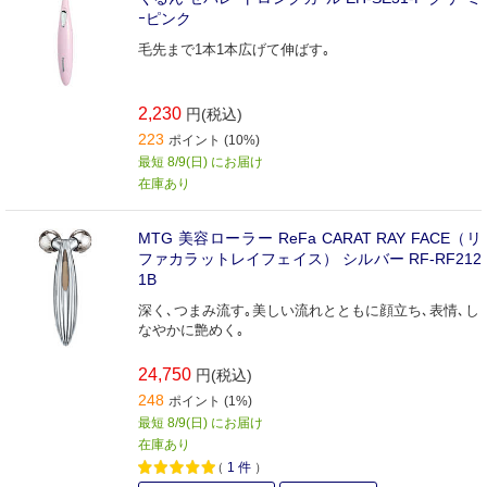
ｰピンク
毛先まで1本1本広げて伸ばす｡
2,230
円(税込)
223
ポイント (10%)
最短 8/9(日) にお届け
在庫あり
MTG 美容ローラー ReFa CARAT RAY FACE（リ
ファカラットレイフェイス） シルバー RF-RF212
1B
深く､つまみ流す｡美しい流れとともに顔立ち､表情､し
なやかに艶めく｡
24,750
円(税込)
248
ポイント (1%)
最短 8/9(日) にお届け
在庫あり
（
1
件
）