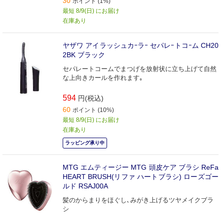
30
ポイント (1%)
最短 8/9(日) にお届け
在庫あり
ヤザワ アイラッシュカｰラｰ セパレｰトコｰム CH20
2BK ブラック
セパレートコームでまつげを放射状に立ち上げて自然
な上向きカールを作れます｡
594
円(税込)
60
ポイント (10%)
最短 8/9(日) にお届け
在庫あり
ラッピング承り中
MTG エムティージー MTG 頭皮ケア ブラシ ReFa
HEART BRUSH(リファ ハートブラシ) ローズゴー
ルド RSAJ00A
髪のからまりをほぐし､みがき上げるツヤメイクブラ
シ