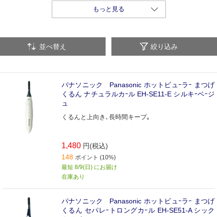
二重まぶた・アイテープ
ヘアブラシ
洗顔ブラシ
もっと見る
メイクブラシ
その他美容グッズ・化粧小物
並べ替え
絞り込み
パナソニック Panasonic ホットビュｰラｰ まつげ
くるん ナチュラルカｰル EH-SE11-E シルキｰベｰジ
ュ
くるんと上向き､長時間キープ｡
1,480
円(税込)
148
ポイント (10%)
最短 8/9(日) にお届け
在庫あり
パナソニック Panasonic ホットビュｰラｰ まつげ
くるん セパレｰトロングカｰル EH-SE51-A シック