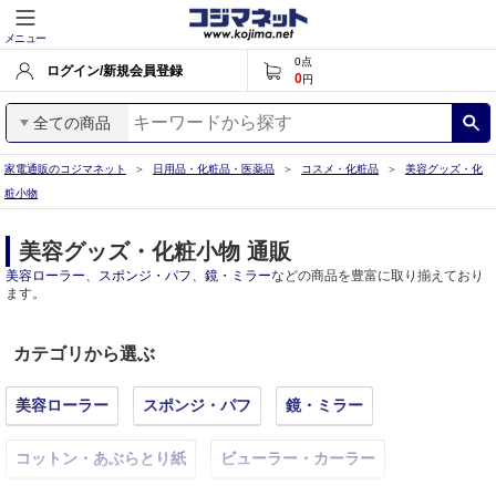
メニュー
0
点
ログイン/新規会員登録
0
円
全ての商品
家電通販のコジマネット
日用品・化粧品・医薬品
コスメ・化粧品
美容グッズ・化
粧小物
美容グッズ・化粧小物 通販
美容ローラー
、
スポンジ・パフ
、
鏡・ミラー
などの商品を豊富に取り揃えており
ます。
カテゴリから選ぶ
美容ローラー
スポンジ・パフ
鏡・ミラー
コットン・あぶらとり紙
ビューラー・カーラー