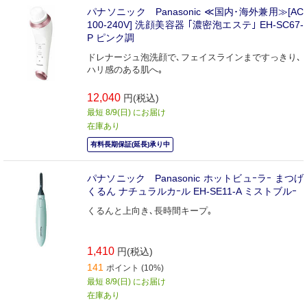
パナソニック Panasonic ≪国内･海外兼用≫[AC
100-240V] 洗顔美容器 ｢濃密泡エステ｣ EH-SC67-
P ピンク調
ドレナージュ泡洗顔で､フェイスラインまですっきり､
ハリ感のある肌へ｡
12,040
円(税込)
最短 8/9(日) にお届け
在庫あり
有料長期保証(延長)承り中
パナソニック Panasonic ホットビュｰラｰ まつげ
くるん ナチュラルカｰル EH-SE11-A ミストブルｰ
くるんと上向き､長時間キープ｡
1,410
円(税込)
141
ポイント (10%)
最短 8/9(日) にお届け
在庫あり