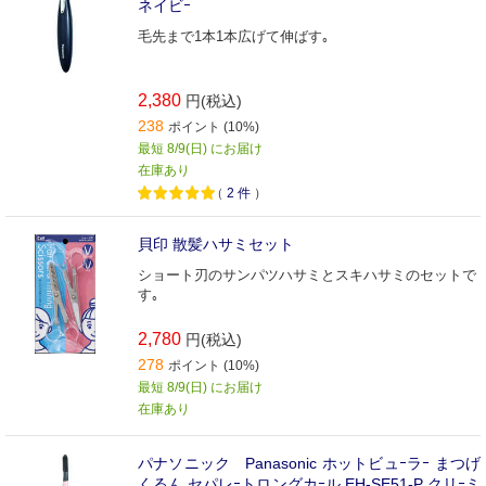
ネイビｰ
毛先まで1本1本広げて伸ばす｡
2,380
円(税込)
238
ポイント (10%)
最短 8/9(日) にお届け
在庫あり
（
2
件
）
貝印 散髪ハサミセット
ショート刃のサンパツハサミとスキハサミのセットで
す｡
2,780
円(税込)
278
ポイント (10%)
最短 8/9(日) にお届け
在庫あり
パナソニック Panasonic ホットビュｰラｰ まつげ
くるん セパレｰトロングカｰル EH-SE51-P クリｰミ