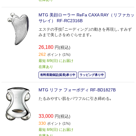
MTG 美顔ローラー ReFa CAXA RAY（リファカッ
サレイ） RF-RC2316B
エステの手技｢ニーディング｣の動きを再現し､すみず
みまで美しさをめぐらせます｡
26,180
円(税込)
262
ポイント (1%)
最短 8/9(日) にお届け
在庫あり
有料長期保証(延長)承り中
ラッピング承り中
MTG リファ フォーボディ RF-BD1827B
たるみやすい肌をパワフルに引き締める｡
33,000
円(税込)
330
ポイント (1%)
最短 8/9(日) にお届け
在庫あり