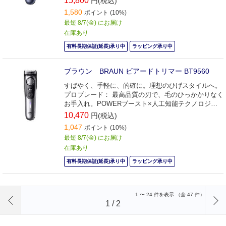
15,800
円(税込)
1,580
ポイント (10%)
最短 8/7(金) にお届け
在庫あり
有料長期保証(延長)承り中
ラッピング承り中
ブラウン BRAUN ビアードトリマー BT9560
すばやく、手軽に、的確に。理想のひげスタイルへ。
プロブレード： 最高品質の刃で、毛のひっかかりなく
お手入れ。POWERブースト×人工知能テクノロジ
ー。
10,470
円(税込)
1,047
ポイント (10%)
最短 8/7(金) にお届け
在庫あり
有料長期保証(延長)承り中
ラッピング承り中
前のページへ
1
〜
24
件を表示 （全
47
件）
1
/
2