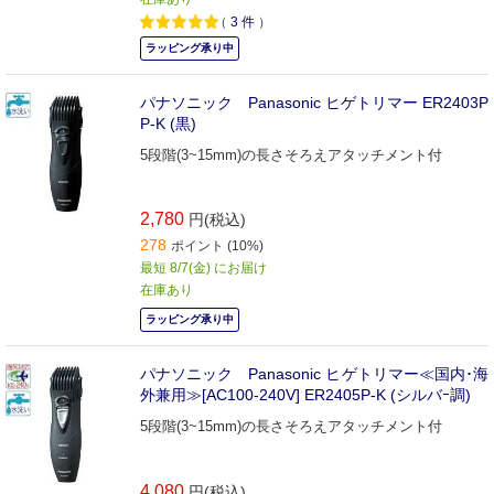
（
3
件
）
ラッピング承り中
パナソニック Panasonic ヒゲトリマー ER2403P
P‐K (黒)
5段階(3~15mm)の長さそろえアタッチメント付
2,780
円(税込)
278
ポイント (10%)
最短 8/7(金) にお届け
在庫あり
ラッピング承り中
パナソニック Panasonic ヒゲトリマー≪国内･海
外兼用≫[AC100-240V] ER2405P‐K (シルバｰ調)
5段階(3~15mm)の長さそろえアタッチメント付
4,080
円(税込)