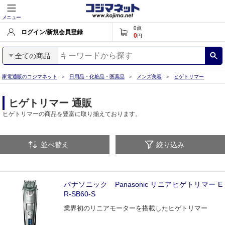
メニュー
0
点
ログイン/新規会員登録
0
円
全ての商品
家電通販のコジマネット
日用品・化粧品・医薬品
メンズ美容
ヒゲトリマー
ヒゲトリマー 通販
ヒゲトリマーの商品を豊富に取り揃えております。
並べ替え
絞り込み
パナソニック Panasonic リニアヒゲトリマー E
R-SB60-S
業界初のリニアモーターを搭載したヒゲトリマー