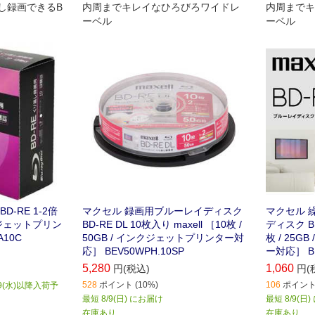
し録画できるB
内周までキレイなひろびろワイドレ
内周までキ
ーベル
ーベル
-RE 1-2倍
マクセル 録画用ブルーレイディスク
マクセル 
クジェットプリン
BD-RE DL 10枚入り maxell ［10枚 /
ディスク BD
A10C
50GB / インクジェットプリンター対
枚 / 25
応］ BEV50WPH.10SP
ー対応］ BE
5,280
1,060
円(税込)
円(
528
ポイント (10%)
106
ポイント 
9(水)以降入荷予
最短 8/9(日) にお届け
最短 8/9(日
在庫あり
在庫あり