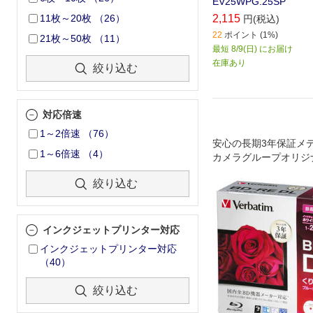
EV25WPG.25SP
2,115
11枚～20枚
（
26
）
円(税込)
22
ポイント (1%)
21枚～50枚
（
11
）
最短 8/9(日) にお届け
在庫あり
絞り込む
対応倍速
1～2倍速
（
76
）
安心の長期3年保証メ
1～6倍速
（
4
）
カメラグループオリジ
絞り込む
インクジェットプリンター対応
インクジェットプリンター対応
（
40
）
絞り込む