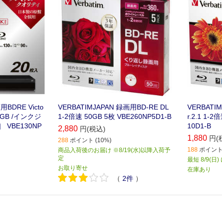
用BDRE Victo
VERBATIMJAPAN 録画用BD-RE DL
VERBATIM
5GB /インクジ
1-2倍速 50GB 5枚 VBE260NP5D1-B
r.2.1 1-
VBE130NP
10D1-B
2,880
円(税込)
1,880
円(
288
ポイント (10%)
188
ポイント 
商品入荷後のお届け ※8/19(水)以降入荷予
定
最短 8/9(日
お取り寄せ
在庫あり
（
2
件
）