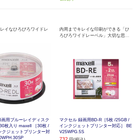
レイなひろびろワイドレ
内周までキレイな印刷ができる「ひ
ろびろワイドレーベル」大切な思い
出をしっかり保存。
録画用ブルーレイディスク
マクセル 録画用BD-R［5枚 /25GB /
 30枚入り maxell ［30枚 /
インクジェットプリンター対応］ BE
 インクジェットプリンター対
V25WPG.5S
0WPH.30SP
732
円(税込)