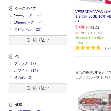
ケースタイプ
VERBATIMJAPAN 録画
5mmケース
（
47
）
1-2倍速 50GB 10枚 V
-B
10mmケース
（
4
）
5,480
円(税込)
スピンドル
（
23
）
548
ポイント (10%)
最短 8/9(日) にお届け
絞り込む
在庫あり
（
2
色
ブラック
（
2
）
ホワイト
（
14
）
安心の長期3年保証メ
カメラグループオリジ
その他
（
2
）
絞り込む
価格