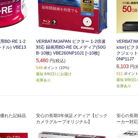
用BD-RE 1-2
VERBATIMJAPAN ビクター 1-2倍速
VERBATI
ドル) VBE13
対応 録画用BD-RE DLメディア(50G
ictor(ビク
B･10枚) VBE260NP10J1 [~10枚]
クジェット
0NP11J7
5,480
円(税込)
6,103
円(
548
ポイント (10%)
611
ポイント 
最短 8/9(日) にお届け
最短 8/9(日
在庫あり
在庫あり
 優れた記録品
安心の長期3年保証メディア【ビック
安心の長期
カメラグループオリジナル】
ーカー対応