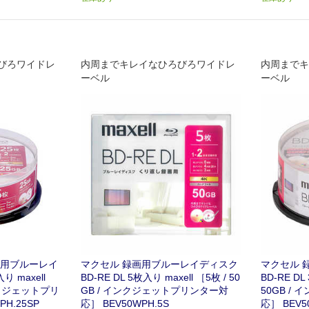
びろワイドレ
内周までキレイなひろびろワイドレ
内周までキ
ーベル
ーベル
画用ブルーレイ
マクセル 録画用ブルーレイディスク
マクセル 
り maxell
BD-RE DL 5枚入り maxell ［5枚 / 50
BD-RE DL
インクジェットプリ
GB / インクジェットプリンター対
50GB /
H.25SP
応］ BEV50WPH.5S
応］ BEV5