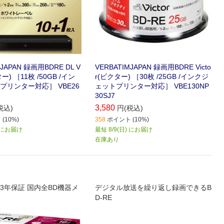
MJAPAN 録画用BDRE DL V
VERBATIMJAPAN 録画用BDRE Victo
ター) ［11枚 /50GB /イン
r(ビクター) ［30枚 /25GB /インクジ
プリンター対応］ VBE26
ェットプリンター対応］ VBE130NP
30SJ7
3,580
税込)
円(税込)
(10%)
358
ポイント (10%)
) にお届け
最短 8/9(日) にお届け
在庫あり
3年保証 国内全BD機器メ
デジタル放送を繰り返し録画できるB
D-RE