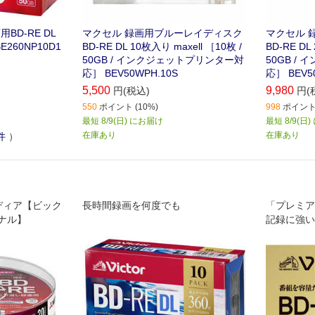
用BD-RE DL
マクセル 録画用ブルーレイディスク
マクセル 
BE260NP10D1
BD-RE DL 10枚入り maxell ［10枚 /
BD-RE DL
50GB / インクジェットプリンター対
50GB /
応］ BEV50WPH.10S
応］ BEV5
5,500
9,980
円(税込)
円(
550
ポイント (10%)
998
ポイント 
最短 8/9(日) にお届け
最短 8/9(日
在庫あり
在庫あり
件
）
ディア【ビック
長時間録画を何度でも
「プレミア
ナル】
記録に強い