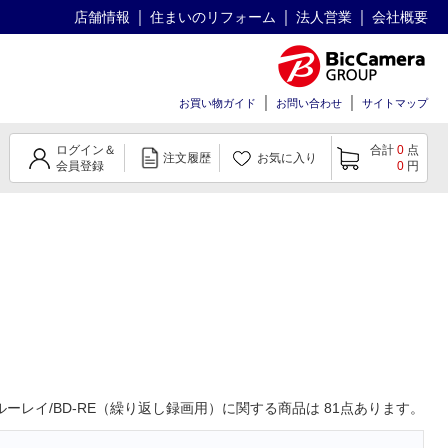
店舗情報
住まいのリフォーム
法人営業
会社概要
お買い物ガイド
お問い合わせ
サイトマップ
ログイン＆
合計
0
点
注文履歴
お気に入り
会員登録
0
円
。
ーレイ/BD-RE（繰り返し録画用）
に関する商品は
81
点あります。