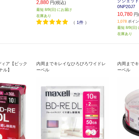
クジェット
2,880
円(税込)
0NP20J7
最短 8/9(日) にお届け
10,780
円
在庫あり
1,078
ポイント
（
1
件
）
最短 8/9(日
在庫あり
ディア【ビック
内周までキレイなひろびろワイドレ
内周までキ
ナル】
ーベル
ーベル