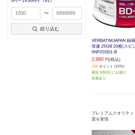
0円～19,800円
（
81
）
〜
絞り込む
VERBATIMJAPAN 録画
倍速 25GB 20枚(スピン
0NP20SD1-B
2,980
円(税込)
298
ポイント (10%)
最短 8/9(日) にお届け
在庫あり
プレミアムクオリティ
質を実現