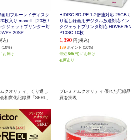
録画用ブルーレイディスク
HIDISC BD-RE 1-2倍速対応 25GBく
 20枚入り maxell ［20枚 /
り返し録画用デジタル放送対応イン
 インクジェットプリンター対
クジェットプリンタ対応 HDVBE25N
0WPH.20SP
P10SC 10枚
1,390
税込)
円(税込)
(10%)
139
ポイント (10%)
) にお届け
最短 8/9(日) にお届け
在庫あり
ムクオリティ」くり返し
プレミアムクオリティ 優れた記録品
会相変化記録層「SERL」
質を実現