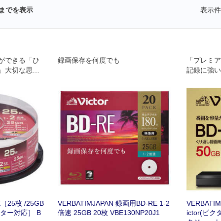
までを表示
表示件
ができる「ひ
録画保存を何度でも
「プレミア
」大切な思い
記録に強い
25枚 /25GB
VERBATIMJAPAN 録画用BD-RE 1-2
VERBATI
ター対応］ B
倍速 25GB 20枚 VBE130NP20J1
ictor(ビク