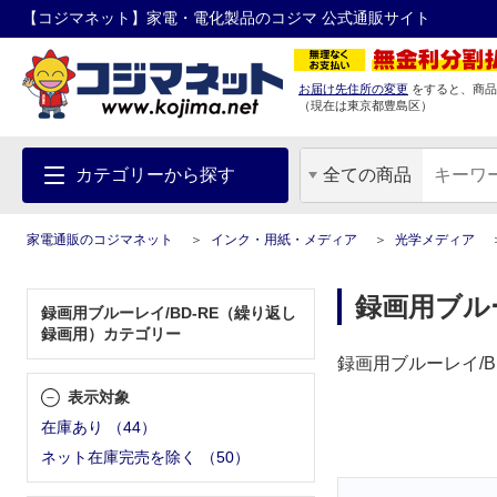
【コジマネット】家電・電化製品のコジマ 公式通販サイト
お届け先住所の変更
をすると、商品
（現在は
東京都
豊島区
）
カテゴリーから探す
全ての商品
家電通販のコジマネット
インク・用紙・メディア
光学メディア
録画用ブルー
録画用ブルーレイ/BD-RE（繰り返し
録画用）カテゴリー
録画用ブルーレイ/
表示対象
在庫あり
（
44
）
ネット在庫完売を除く
（
50
）