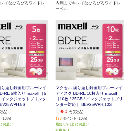
レイなひろびろワイドレ
内周までキレイなひろびろワイドレ
ーベル
繰り返し録画用ブルーレイ
マクセル 繰り返し録画用ブルーレイ
-RE 5枚入り maxell ［5
ディスク BD-RE 10枚入り maxell
GB / インクジェットプリンタ
［10枚 / 25GB / インクジェットプリ
V25WPH.5S
ンター対応］ BEV25WPH.10S
1,980
税込)
円(税込)
(10%)
198
ポイント (10%)
) にお届け
最短 8/9(日) にお届け
在庫あり