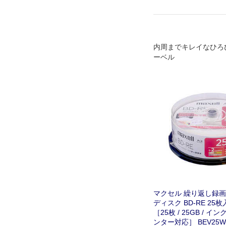
内周までキレイなひろ
ーベル
マクセル 繰り返し録
ディスク BD-RE 25枚入
［25枚 / 25GB / 
ンター対応］ BEV25WP