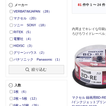
81
件中
1
〜
24
件
メーカー
VERBATIMJAPAN
（
28
）
マクセル
（
20
）
ソニー SONY
（
18
）
内周までキレイな印刷
RITEK
（
5
）
ろびろワイドレーベル
出をしっかり保存。
電響社
（
4
）
HIDISC
（
3
）
グリーンハウス
（
2
）
パナソニック Panasonic
（
1
）
絞り込む
入数
1枚
（
6
）
マクセル 録画用BD-RE［
2枚～5枚
（
12
）
/インクジェットプリン
6枚～10枚
（
26
）