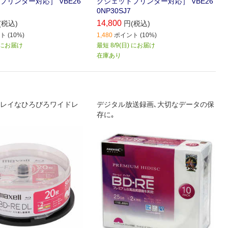
プリンター対応］ VBE26
クジェットプリンター対応］ VBE26
0NP30SJ7
14,800
(税込)
円(税込)
 (10%)
1,480
ポイント (10%)
) にお届け
最短 8/9(日) にお届け
在庫あり
レイなひろびろワイドレ
デジタル放送録画､大切なデータの保
存に｡