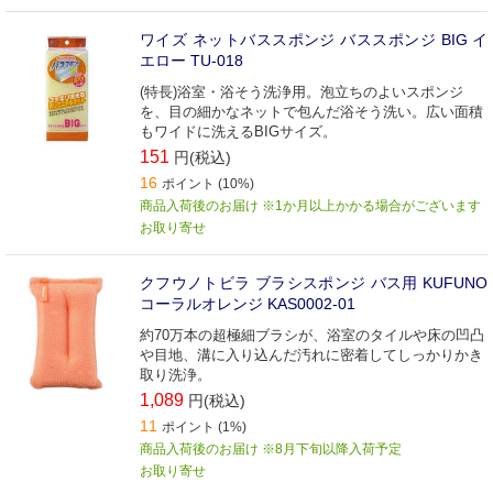
ワイズ ネットバススポンジ バススポンジ BIG イ
エロー TU-018
(特長)浴室・浴そう洗浄用。泡立ちのよいスポンジ
を、目の細かなネットで包んだ浴そう洗い。広い面積
もワイドに洗えるBIGサイズ。
151
円(税込)
16
ポイント (10%)
商品入荷後のお届け ※1か月以上かかる場合がございます
お取り寄せ
クフウノトビラ ブラシスポンジ バス用 KUFUNO
コーラルオレンジ KAS0002-01
約70万本の超極細ブラシが、浴室のタイルや床の凹凸
や目地、溝に入り込んだ汚れに密着してしっかりかき
取り洗浄。
1,089
円(税込)
11
ポイント (1%)
商品入荷後のお届け ※8月下旬以降入荷予定
お取り寄せ