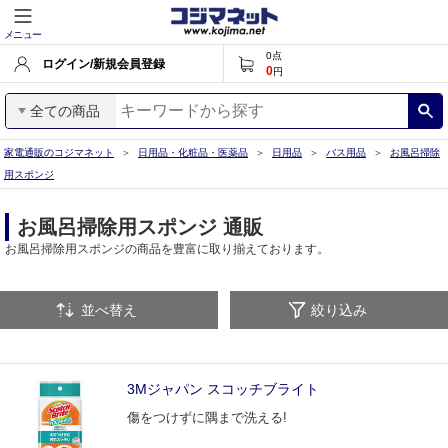
メニュー
0
点
ログイン/新規会員登録
0
円
全ての商品
家電通販のコジマネット
日用品・化粧品・医薬品
日用品
バス用品
お風呂掃除
用スポンジ
お風呂掃除用スポンジ 通販
お風呂掃除用スポンジの商品を豊富に取り揃えております。
並べ替え
絞り込み
3Mジャパン スコッチブライト
傷をつけずに隅まで洗える!