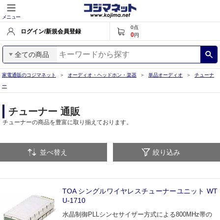
メニュー
0
点
ログイン/新規会員登録
0
円
全ての商品
家電通販のコジマネット
オーディオ・ヘッドホン・楽器
単品オーディオ
チューナ
ー
チューナー 通販
チューナーの商品を豊富に取り揃えております。
並べ替え
絞り込み
TOA シングルワイヤレスチューナーユニット WT
U-1710
水晶制御PLLシンセサイザー方式による800MHz帯の