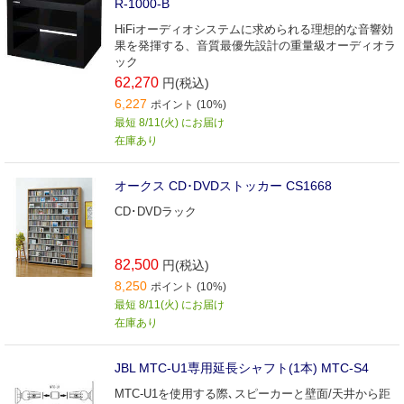
R-1000-B
HiFiオーディオシステムに求められる理想的な音響効
果を発揮する、音質最優先設計の重量級オーディオラ
ック
62,270
円(税込)
6,227
ポイント (10%)
最短 8/11(火) にお届け
在庫あり
オークス CD･DVDストッカー CS1668
CD･DVDラック
82,500
円(税込)
8,250
ポイント (10%)
最短 8/11(火) にお届け
在庫あり
JBL MTC-U1専用延長シャフト(1本) MTC-S4
MTC-U1を使用する際､スピーカーと壁面/天井から距