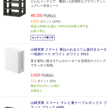
どんなインテリア、機器にも好相性なブラウンアッシ
ュグレー木目シート
48,150
円(税込)
4,815
ポイント (10%)
商品入荷後のお届け ※8/24(月)以降入荷予定
お取り寄せ
セッティング承り中
山崎実業 スマート 重ねられるスリム蓋付きルータ
ー収納ケース ホワイト ホワイト 4913
置き場所に困るモデムやルーターを玄関先やリビング
ですっきり収納｡
2,420
円(税込)
121
ポイント (5%)
最短 8/11(火) にお届け
在庫あり
山崎実業 スマート テレビ裏ケーブルボックス ブ
ラック ブラック 4988