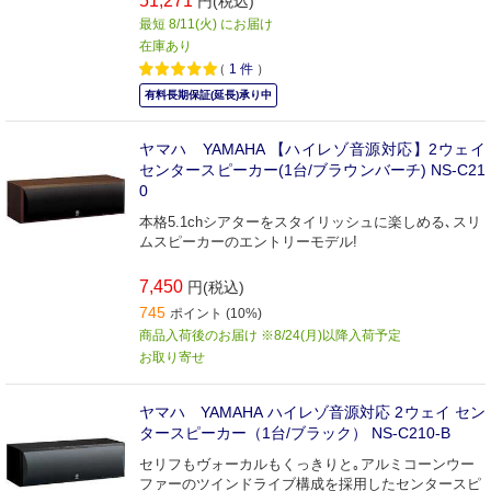
51,271
円(税込)
最短 8/11(火) にお届け
在庫あり
（
1
件
）
有料長期保証(延長)承り中
ヤマハ YAMAHA 【ハイレゾ音源対応】2ウェイ
センタースピーカー(1台/ブラウンバーチ) NS-C21
0
本格5.1chシアターをスタイリッシュに楽しめる､スリ
ムスピーカーのエントリーモデル!
7,450
円(税込)
745
ポイント (10%)
商品入荷後のお届け ※8/24(月)以降入荷予定
お取り寄せ
ヤマハ YAMAHA ハイレゾ音源対応 2ウェイ セン
タースピーカー（1台/ブラック） NS-C210-B
セリフもヴォーカルもくっきりと｡アルミコーンウー
ファーのツインドライブ構成を採用したセンタースピ