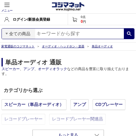
メニュー
0
点
ログイン/新規会員登録
0
円
全ての商品
家電通販のコジマネット
オーディオ・ヘッドホン・楽器
単品オーディオ
単品オーディオ 通販
スピーカー
、
アンプ
、
オーディオラック
などの商品を豊富に取り揃えておりま
す。
カテゴリから選ぶ
スピーカー（単品オーディオ）
アンプ
CDプレーヤー
レコードプレーヤー
レコードプレーヤー関連品
ネットワークオーディオプレーヤー
AVアンプ
もっと見る