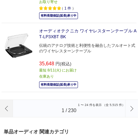
お取り寄せ
（
1
件
）
有料長期保証(延長)承り中
オーディオテクニカ ワイヤレスターンテーブル A
T-LP3XBT BK
伝統のアナログ技術と利便性を融合したフルオート式
のワイヤレスターンテーブル
35,648
円(税込)
最短 8/11(火) にお届け
在庫あり
有料長期保証(延長)承り中
前のページへ
1
〜
24
件を表示 （全
5,515
件）
1
/
230
単品オーディオ 関連カテゴリ