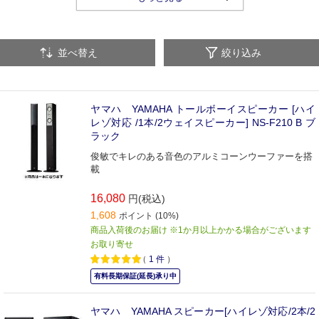
チューナー
オーディオラック
単品オーディオ関連品
並べ替え
絞り込み
ヤマハ YAMAHA トールボーイスピーカー [ハイ
レゾ対応 /1本/2ウェイスピーカー] NS-F210 B ブ
ラック
俊敏でキレのある音色のアルミコーンウーファーを搭
載
16,080
円(税込)
1,608
ポイント (10%)
商品入荷後のお届け ※1か月以上かかる場合がございます
お取り寄せ
（
1
件
）
有料長期保証(延長)承り中
ヤマハ YAMAHA スピーカー[ハイレゾ対応/2本/2