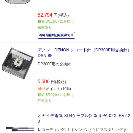
52,794
円(税込)
最短 8/11(火) にお届け
在庫あり
有料長期保証(延長)承り中
デノン DENON レコード針（DP300F用交換針）
DSN-85
DP300F用の交換針
5,500
円(税込)
550
ポイント (10%)
最短 8/11(火) にお届け
在庫あり
オヤイデ電気 XLRケーブル(2.0m) PA-02XLRV2 2.
0
レコーディング､ミキシング､さらにマスタリングま