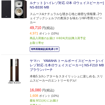
ルナット [ハイレゾ対応 /2本 /2ウェイスピーカー]
NS-B330 MB
スムース&ナチュラルな聴き心地と緻密な情報量､2ウ
ェイブックシェルフの奥深さを味わうHiFi専用スピー
カー
49,710
円(税込)
4,971
ポイント (10%)
商品入荷後のお届け ※8/24(月)以降入荷予定
お取り寄せ
有料長期保証(延長)承り中
ヤマハ YAMAHA トールボーイスピーカー [ハイ
レゾ対応 /1本/2ウェイスピーカー] NS-F210 MB
ブラウンバーチ
本格5.1chシアターをスタイリッシュに楽しめる､スリ
ムスピーカーのエントリーモデル!
16,080
円(税込)
1,608
ポイント (10%)
最短 8/11(火) にお届け