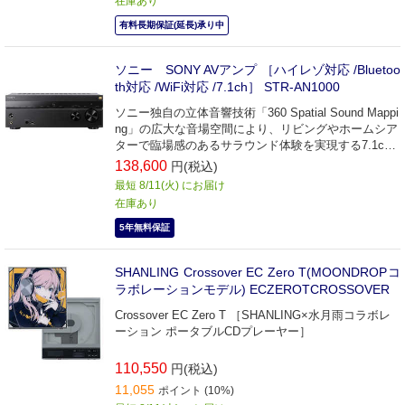
在庫あり
有料長期保証(延長)承り中
ソニー SONY AVアンプ ［ハイレゾ対応 /Bluetoo
th対応 /WiFi対応 /7.1ch］ STR-AN1000
ソニー独自の立体音響技術「360 Spatial Sound Mappi
ng」の広大な音場空間により、リビングやホームシア
ターで臨場感のあるサラウンド体験を実現する7.1ch
マルチチャンネルAVレシーバー
138,600
円(税込)
最短 8/11(火) にお届け
在庫あり
5年無料保証
SHANLING Crossover EC Zero T(MOONDROPコ
ラボレーションモデル) ECZEROTCROSSOVER
Crossover EC Zero T ［SHANLING×水月雨コラボレ
ーション ポータブルCDプレーヤー］
110,550
円(税込)
11,055
ポイント (10%)