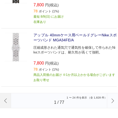
7,800
円(税込)
78
ポイント (1%)
最短 8/9(日) にお届け
在庫あり
アップル 40mmケース用ベールドグレーNikeスポ
ーツバンド MGA34FE/A
圧縮成形された通気穴で通気性を確保して作られたNi
keスポーツバンドは、耐久性が高くて強靭。
7,800
円(税込)
78
ポイント (1%)
商品入荷後のお届け ※1か月以上かかる場合がございます
お取り寄せ
前のページへ
1
〜
24
件を表示 （全
1,828
件）
1
/
77