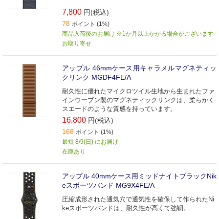
7,800
円(税込)
78
ポイント (1%)
商品入荷後のお届け ※1か月以上かかる場合がございます
お取り寄せ
アップル 46mmケース用キャラメルマグネティッ
クリンク MGDF4FE/A
耐久性に優れたマイクロツイル生地から生まれたファ
インウーブン製のマグネティックリンクは、柔らかく
スエードのような質感を持っています。
16,800
円(税込)
168
ポイント (1%)
最短 8/9(日) にお届け
在庫あり
アップル 40mmケース用ミッドナイトブラックNik
eスポーツバンド MG9X4FE/A
圧縮成形された通気穴で通気性を確保して作られたNi
keスポーツバンドは、耐久性が高くて強靭。