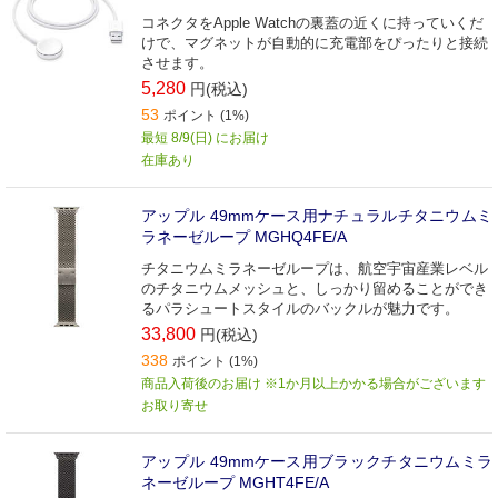
コネクタをApple Watchの裏蓋の近くに持っていくだ
けで、マグネットが自動的に充電部をぴったりと接続
させます。
5,280
円(税込)
53
ポイント (1%)
最短 8/9(日) にお届け
在庫あり
アップル 49mmケース用ナチュラルチタニウムミ
ラネーゼループ MGHQ4FE/A
チタニウムミラネーゼループは、航空宇宙産業レベル
のチタニウムメッシュと、しっかり留めることができ
るパラシュートスタイルのバックルが魅力です。
33,800
円(税込)
338
ポイント (1%)
商品入荷後のお届け ※1か月以上かかる場合がございます
お取り寄せ
アップル 49mmケース用ブラックチタニウムミラ
ネーゼループ MGHT4FE/A