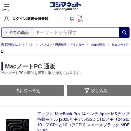
メニュー
0
点
ログイン/新規会員登録
0
円
全ての商品
家電通販のコジマネット
パソコン・周辺機器・プリンター
Apple製品
MacノートP
C
MacノートPC 通販
MacノートPCの商品を豊富に取り揃えております。
並べ替え
絞り込み
アップル MacBook Pro 14インチ Apple M5チップ
搭載モデル [2025年モデル/SSD 1TB/メモリ24GB/
10コアCPUと10コアGPU] スペースブラック MDE
34J/A