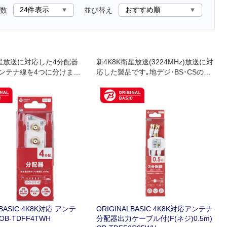
数
並び替え
衛星放送に対応した4分配器
新4K8K衛星放送(3224MHz)放送に対
アンテナ線を4つに分けま
応した製品です｡地デジ･BS･CSのデ
力端子(F形プラグ)を一列
ジタル放送やケーブルテレビでも使
リム形です｡テレビ､レコ
用できます｡テレビアンテナ線を2つ
レビチューナー付パソコン
の機器に分けます｡テレビ､レコーダ
する時に使用します｡テレ
ー､テレビチューナー付パソコンなど
ダーへの接続は別売の同
を増設する時に使用します｡
を使用します｡
LBASIC 4K8K対応 アンテ
ORIGINALBASIC 4K8K対応アンテナ
B-TDFF4TWH
分配器出力ケーブル付(F(ネジ)0.5m)