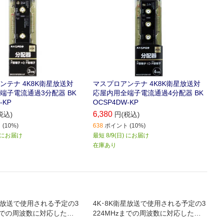
ンテナ 4K8K衛星放送対
マスプロアンテナ 4K8K衛星放送対
端子電流通過3分配器 BK
応屋内用全端子電流通過4分配器 BK
-KP
OCSP4DW-KP
6,380
税込)
円(税込)
(10%)
638
ポイント (10%)
以降にお届け
最短 8/9(日) にお届け
在庫あり
衛星放送で使用される予定の3
4K･8K衛星放送で使用される予定の3
zまでの周波数に対応した分
224MHzまでの周波数に対応した分