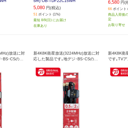
0WH
5m) OB-TDF22C15WH
6,580
円(
5,080
円(税込)
66
ポイント (
51
ポイント (1%)
商品入荷後のお
定
最短 8/9(日) にお届け
お取り寄せ
在庫あり
4MHz)放送に対
新4K8K衛星放送(3224MHz)放送に対
新4K8K
BS･CSのデ
応した製品です｡地デジ･BS･CSのデ
です｡TV
テレビでも使
ジタル放送やケーブルテレビでも使
す｡入力出
ンテナ線を2つ
用できます｡テレビアンテナ線を2つ
に並べたス
レビ､レコーダ
の機器に分けます｡テレビ､レコーダ
ーダー､テ
付パソコンなど
ー､テレビチューナー付パソコンなど
などを増設
ます｡
を増設する時に使用します｡
ビやレコー
軸ケーブル