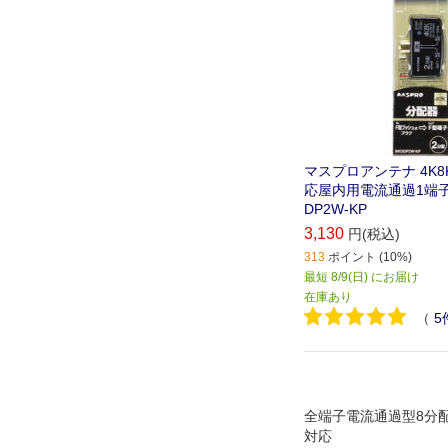
マスプロアンテナ 4K
応屋内用電流通過1端子
DP2W-KP
3,130
円(税込)
313
ポイント (10%)
最短 8/9(日) にお届け
在庫あり
（
5
全端子電流通過型8分配器
対応