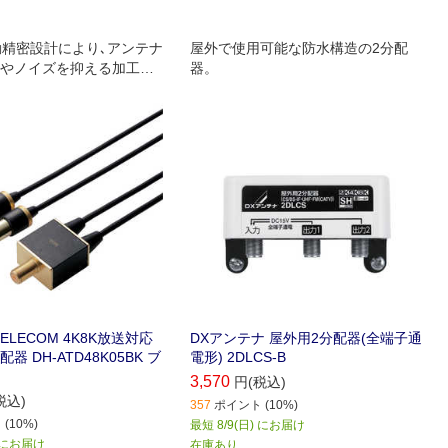
動精密設計により､アンテナ
屋外で使用可能な防水構造の2分配
やノイズを抑える加工方
器。
ています｡
LECOM 4K8K放送対応
DXアンテナ 屋外用2分配器(全端子通
 DH-ATD48K05BK ブ
電形) 2DLCS-B
3,570
円(税込)
税込)
357
ポイント (10%)
(10%)
最短 8/9(日) にお届け
) にお届け
在庫あり