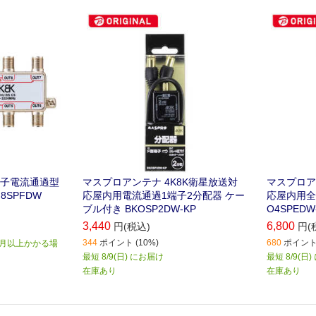
定の3224MHzまでの周波数に対応し
配器です｡
た分配器です｡
端子電流通過型
マスプロアンテナ 4K8K衛星放送対
マスプロア
 8SPFDW
応屋内用電流通過1端子2分配器 ケー
応屋内用全
ブル付き BKOSP2DW-KP
O4SPEDW
3,440
6,800
円(税込)
円(
344
ポイント (10%)
680
ポイント 
か月以上かかる場
最短 8/9(日) にお届け
最短 8/9(日
在庫あり
在庫あり