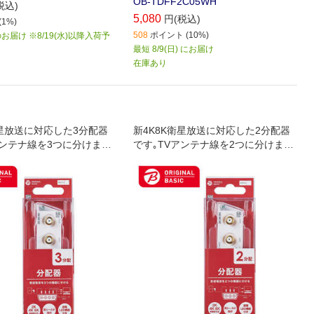
OB-TDFF2C05WH
税込)
5,080
円(税込)
1%)
508
ポイント (10%)
届け ※8/19(水)以降入荷予
最短 8/9(日) にお届け
在庫あり
衛星放送に対応した3分配器
新4K8K衛星放送に対応した2分配器
アンテナ線を3つに分けま
です｡TVアンテナ線を2つに分けま
力端子(F形プラグ)を一列
す｡入力出力端子(F形プラグ)を一列
リム形です｡テレビ､レコ
に並べたスリム形です｡テレビ､レコ
レビチューナー付パソコン
ーダー､テレビチューナー付パソコン
する時に使用します｡テレ
などを増設する時に使用します｡テレ
ダーへの接続は別売の同
ビやレコーダーへの接続は別売の同
を使用します｡
軸ケーブルを使用します｡