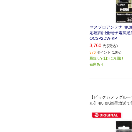
マスプロアンテナ 4K
応屋内用全端子電流通過
OCSP2DW-KP
3,760
円(税込)
376
ポイント (10%)
最短 8/9(日) にお届け
在庫あり
【ビックカメラグルー
ル】4K･8K衛星放送
定の3224MHzまで
た分配器です｡