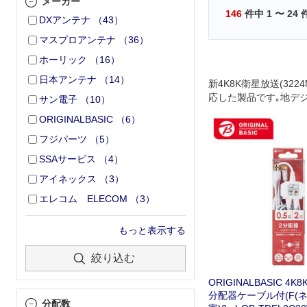
メーカー
146
件中
1
〜
24
DXアンテナ
（
43
）
マスプロアンテナ
（
36
）
ホーリック
（
16
）
日本アンテナ
（
14
）
新4K8K衛星放送(322
応した製品です｡地デジ･
サン電子
（
10
）
ジタル放送やケーブル
ORIGINALBASIC
（
6
）
用できます｡テレビア
の機器に分けます｡テ
フジパーツ
（
5
）
ー､テレビチューナー
SSAサービス
（
4
）
を増設する時に使用し
アイネックス
（
3
）
エレコム ELECOM
（
3
）
もっと表示する
絞り込む
ORIGINALBASIC 4
分配器ケーブル付(F(ネジ)
分配数