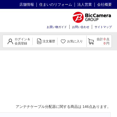
店舗情報
住まいのリフォーム
法人営業
会社概要
お買い物ガイド
お問い合わせ
サイトマップ
ログイン＆
合計
0
点
注文履歴
お気に入り
会員登録
0
円
アンテナケーブル分配器
に関する商品は
146
点あります。