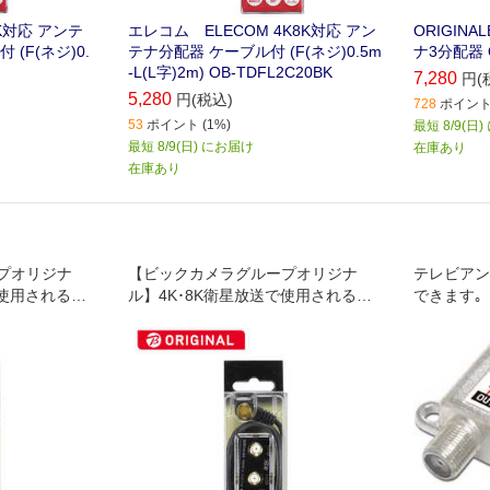
K8K対応 アンテ
エレコム ELECOM 4K8K対応 アン
ORIGINA
(F(ネジ)0.
テナ分配器 ケーブル付 (F(ネジ)0.5m
ナ3分配器 O
-L(L字)2m) OB-TDFL2C20BK
7,280
円(
5,280
円(税込)
728
ポイント 
53
ポイント (1%)
最短 8/9(日
最短 8/9(日) にお届け
在庫あり
在庫あり
プオリジナ
【ビックカメラグループオリジナ
テレビアン
で使用される予
ル】4K･8K衛星放送で使用される予
できます｡
の周波数に対応し
定の3224MHzまでの周波数に対応し
ています｡