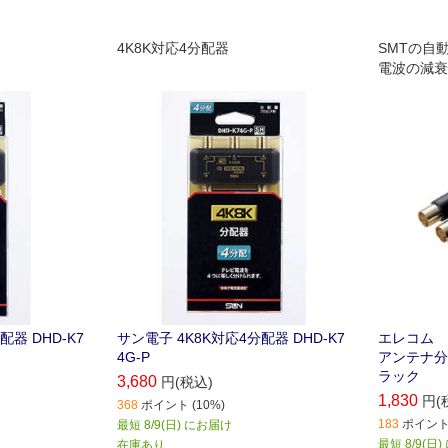
4K8K対応4分配器
SMTの自
電波の減衰
式を採用し
配器 DHD-K7
サン電子 4K8K対応4分配器 DHD-K7
エレコム E
4G-P
アンテナ分配器
ラック
3,680
円(税込)
1,830
円(
368
ポイント (10%)
183
ポイント 
最短 8/9(日) にお届け
最短 8/9(日
在庫あり