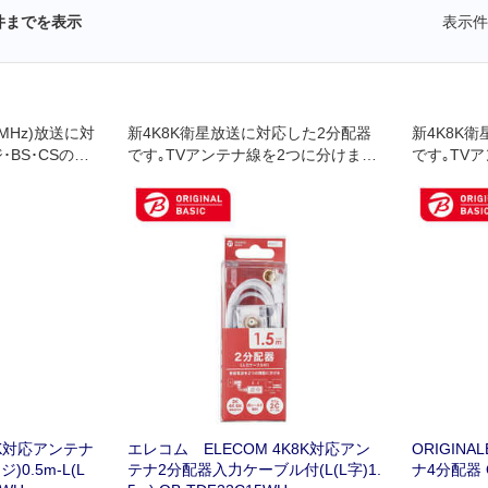
件までを表示
表示件
4MHz)放送に対
新4K8K衛星放送に対応した2分配器
新4K8K
BS･CSのデ
です｡TVアンテナ線を2つに分けま
です｡TV
テレビでも使
す｡入力側はL字プラグにケーブル付
す｡入力出
ンテナ線を2つ
(1.5m)､出力側はF形プラグ式です｡テ
に並べたス
レビ､レコーダ
レビ､レコーダー､テレビチューナー
ーダー､テ
付パソコンなど
付パソコンなどを増設する時に使用
などを増設
ます｡
します｡
ビやレコー
軸ケーブル
K8K対応アンテナ
エレコム ELECOM 4K8K対応アン
ORIGINA
0.5m-L(L
テナ2分配器入力ケーブル付(L(L字)1.
ナ4分配器 O