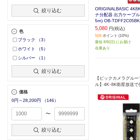
ORIGINALBASIC 4
絞り込む
ナ分配器 出力ケーブル付 
5m) OB-TDFF2C05BK
5,080
円(税込)
色
508
ポイント (10%)
ブラック
（
3
）
最短 8/9(日) にお届け
在庫あり
ホワイト
（
5
）
シルバー
（
1
）
絞り込む
【ビックカメラグルー
ル】4K･8K衛星放送
定の3224MHzまで
価格
た分配器です｡
0円～28,200円
（
146
）
〜
絞り込む