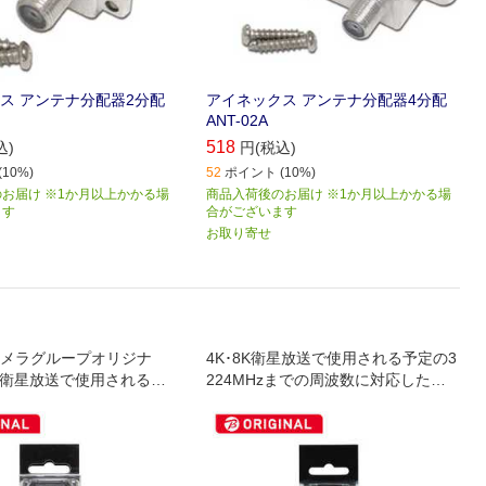
ス アンテナ分配器2分配
アイネックス アンテナ分配器4分配
ANT-02A
518
込)
円(税込)
10%)
52
ポイント (10%)
お届け ※1か月以上かかる場
商品入荷後のお届け ※1か月以上かかる場
ます
合がございます
お取り寄せ
メラグループオリジナ
4K･8K衛星放送で使用される予定の3
8K衛星放送で使用される予
224MHzまでの周波数に対応した分
4MHzまでの周波数に対応し
配器です｡
す｡