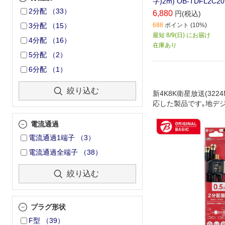
字)2m) OB-TDFL2C2
2分配
（
33
）
6,880
円(税込)
688
ポイント (10%)
3分配
（
15
）
最短 8/9(日) にお届け
4分配
（
16
）
在庫あり
5分配
（
2
）
6分配
（
1
）
絞り込む
新4K8K衛星放送(322
応した製品です｡地デジ･
ジタル放送やケーブル
用できます｡テレビア
電流通過
の機器に分けます｡テ
電流通過1端子
（
3
）
ー､テレビチューナー
電流通過全端子
（
38
）
を増設する時に使用し
絞り込む
プラグ形状
F型
（
39
）