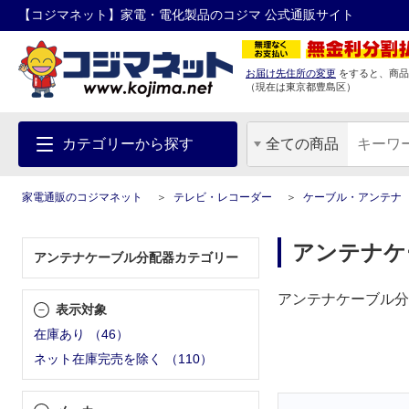
【コジマネット】家電・電化製品のコジマ 公式通販サイト
お届け先住所の変更
をすると、商品
（現在は
東京都
豊島区
）
カテゴリーから探す
全ての商品
家電通販のコジマネット
テレビ・レコーダー
ケーブル・アンテナ
アンテナケ
アンテナケーブル分配器カテゴリー
アンテナケーブル分
表示対象
在庫あり
（
46
）
ネット在庫完売を除く
（
110
）