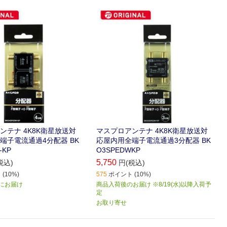
配器です｡
ンテナ 4K8K衛星放送対
マスプロアンテナ 4K8K衛星放送対
端子電流通過4分配器 BK
応屋内用全端子電流通過3分配器 BK
-KP
O3SPEDWKP
5,750
税込)
円(税込)
(10%)
575
ポイント (10%)
) にお届け
商品入荷後のお届け ※8/19(水)以降入荷予
定
お取り寄せ