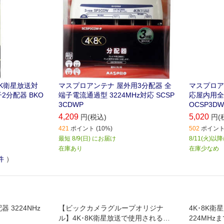
8K衛星放送対
マスプロアンテナ 屋外用3分配器 全
マスプロア
2分配器 BKO
端子電流通過型 3224MHz対応 SCSP
応屋内用全
3CDWP
OCSP3DW
4,209
5,020
円(税込)
円(
421
ポイント (10%)
502
ポイント 
最短 8/9(日) にお届け
8/11(火)
在庫あり
在庫少なめ
件
）
 3224NHz
【ビックカメラグループオリジナ
4K･8K
ル】4K･8K衛星放送で使用される予
224MH