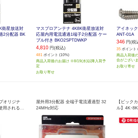
8K衛星放送対
マスプロアンテナ 4K8K衛星放送対
アイネック
2分配器 BK
応屋内用電流通過1端子2分配器 ケー
ANT-01A
ブル付き BKO2SPTDWKP
346
円(税
4,810
円(税込)
35
ポイント (
481
ポイント (10%)
商品入荷後の
合がござい
商品入荷後のお届け ※8/19(水)以降入荷予
定
お取り寄せ
お取り寄せ
プオリジナ
屋外用3分配器 全端子電流通過型 32
【ビックカ
で使用される予
24MHz対応
ル】4K･
の周波数に対応し
定の322
た分配器で