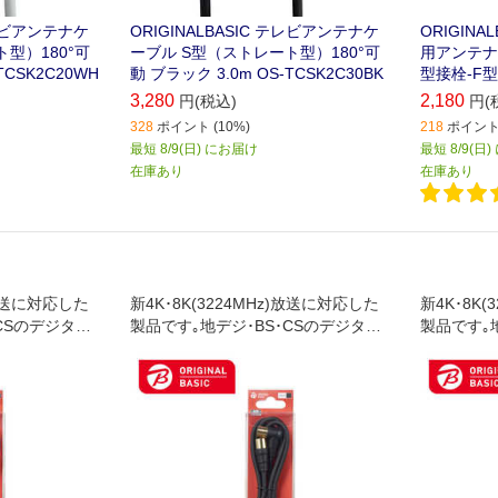
テレビアンテナケ
ORIGINALBASIC テレビアンテナケ
ORIGINA
型）180°可
ーブル S型（ストレート型）180°可
用アンテナケ
TCSK2C20WH
動 ブラック 3.0m OS-TCSK2C30BK
型接栓-F型接
3,280
2,180
円(税込)
円(
328
ポイント (10%)
218
ポイント 
最短 8/9(日) にお届け
最短 8/9(日
在庫あり
在庫あり
)放送に対応した
新4K･8K(3224MHz)放送に対応した
新4K･8K
CSのデジタル
製品です｡地デジ･BS･CSのデジタル
製品です｡
でも使用でき
放送やケーブルテレビでも使用でき
放送やケー
子とテレビ､レ
ます｡壁面のテレビ端子とテレビ､レ
ます｡壁面
ーナー付パソコ
コーダー､テレビチューナー付パソコ
コーダー､
接続ケーブル
ンなどの接続に最適な接続ケーブル
ンなどの接
です(1.5m)｡
です(3m)｡