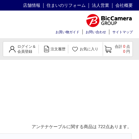
店舗情報
住まいのリフォーム
法人営業
会社概要
お買い物ガイド
お問い合わせ
サイトマップ
ログイン＆
合計
0
点
注文履歴
お気に入り
会員登録
0
円
アンテナケーブル
に関する商品は
722
点あります。