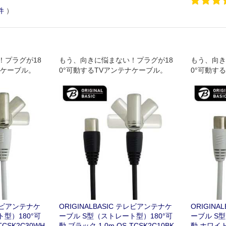
件
）
！プラグが18
もう、向きに悩まない！プラグが18
もう、向き
ナケーブル。
0°可動するTVアンテナケーブル。
0°可動す
テレビアンテナケ
ORIGINALBASIC テレビアンテナケ
ORIGIN
型）180°可
ーブル S型（ストレート型）180°可
ーブル S
TCSK2C30WH
動 ブラック 1.0m OS-TCSK2C10BK
動 ホワイト 