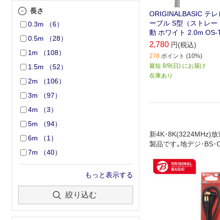
長さ
ORIGINALBASIC 
ーブル S型（ストレート
0.3m
（
6
）
動 ホワイト 2.0m OS-
0.5m
（
28
）
2,780
円(税込)
1m
（
108
）
278
ポイント (10%)
最短 8/9(日) にお届け
1.5m
（
52
）
在庫あり
2m
（
106
）
3m
（
97
）
4m
（
3
）
5m
（
94
）
新4K･8K(3224MHz
6m
（
1
）
製品です｡地デジ･BS･
7m
（
40
）
放送やケーブルテレビ
ます｡壁面のテレビ端
コーダー､テレビチュ
もっと表示する
ンなどの接続に最適な
です(1m)｡
絞り込む