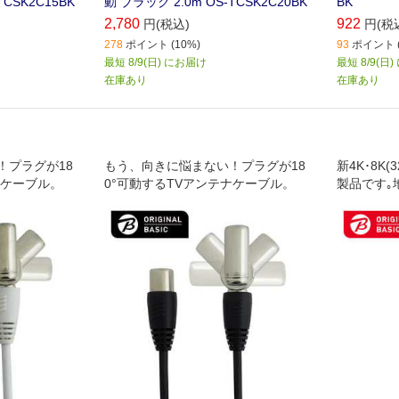
TCSK2C15BK
動 ブラック 2.0m OS-TCSK2C20BK
BK
2,780
922
円(税込)
円(税
278
ポイント (10%)
93
ポイント (
最短 8/9(日) にお届け
最短 8/9(日
在庫あり
在庫あり
！プラグが18
もう、向きに悩まない！プラグが18
新4K･8K
ナケーブル。
0°可動するTVアンテナケーブル。
製品です｡
放送やケー
ます｡壁面
コーダー､
ンなどの接
です(1m)｡