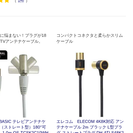
（
1
件
）
に悩まない！プラグが18
コンパクトコネクタと柔らかスリム
るTVアンテナケーブル。
ケーブル
ALBASIC テレビアンテナケ
エレコム ELECOM 4K8K対応 アン
型（ストレート型）180°可
テナケーブル 2m ブラック L型プラ
1.0m OS-TCSK2C10WH
グ-ストレートプラグ DH-ATLS48K2