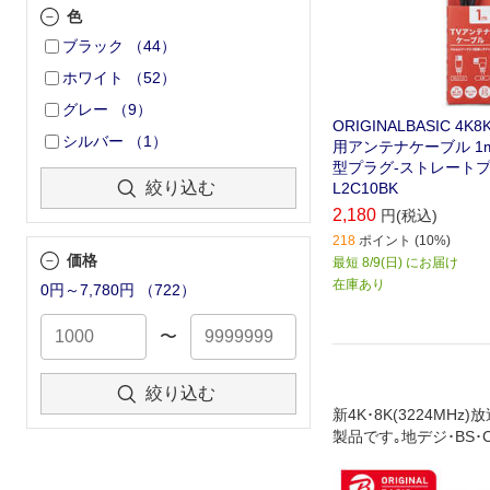
色
ブラック
（
44
）
ホワイト
（
52
）
グレー
（
9
）
ORIGINALBASIC 4
シルバー
（
1
）
用アンテナケーブル 1m
型プラグ-ストレートプラ
絞り込む
L2C10BK
2,180
円(税込)
218
ポイント (10%)
価格
最短 8/9(日) にお届け
在庫あり
0円～7,780円
（
722
）
〜
絞り込む
新4K･8K(3224MHz
製品です｡地デジ･BS･
放送やケーブルテレビ
ます｡壁面のテレビ端