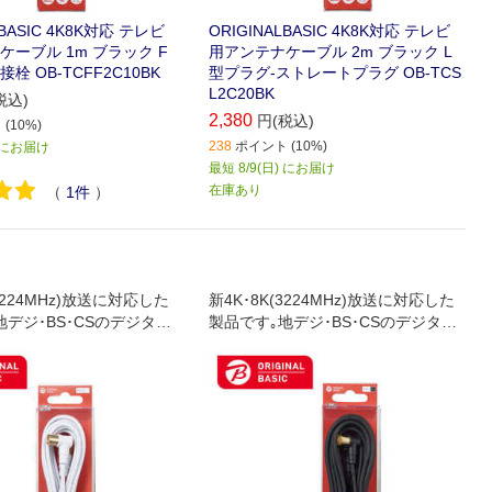
LBASIC 4K8K対応 テレビ
ORIGINALBASIC 4K8K対応 テレビ
ーブル 1m ブラック F
用アンテナケーブル 2m ブラック L
栓 OB-TCFF2C10BK
型プラグ-ストレートプラグ OB-TCS
L2C20BK
税込)
2,380
円(税込)
(10%)
238
ポイント (10%)
) にお届け
最短 8/9(日) にお届け
在庫あり
（
1
件
）
(3224MHz)放送に対応した
新4K･8K(3224MHz)放送に対応した
地デジ･BS･CSのデジタル
製品です｡地デジ･BS･CSのデジタル
ブルテレビでも使用でき
放送やケーブルテレビでも使用でき
のテレビ端子とテレビ､レ
ます｡壁面のテレビ端子とテレビ､レ
テレビチューナー付パソコ
コーダー､テレビチューナー付パソコ
続に最適な接続ケーブル
ンなどの接続に最適な接続ケーブル
です(5m)｡