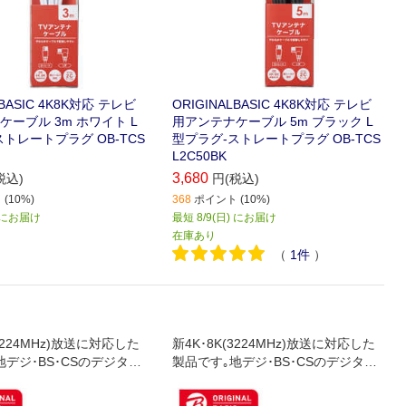
LBASIC 4K8K対応 テレビ
ORIGINALBASIC 4K8K対応 テレビ
ーブル 3m ホワイト L
用アンテナケーブル 5m ブラック L
トレートプラグ OB-TCS
型プラグ-ストレートプラグ OB-TCS
L2C50BK
3,680
税込)
円(税込)
(10%)
368
ポイント (10%)
) にお届け
最短 8/9(日) にお届け
在庫あり
（
1
件
）
(3224MHz)放送に対応した
新4K･8K(3224MHz)放送に対応した
地デジ･BS･CSのデジタル
製品です｡地デジ･BS･CSのデジタル
ブルテレビでも使用でき
放送やケーブルテレビでも使用でき
のテレビ端子とテレビ､レ
ます｡壁面のテレビ端子とテレビ､レ