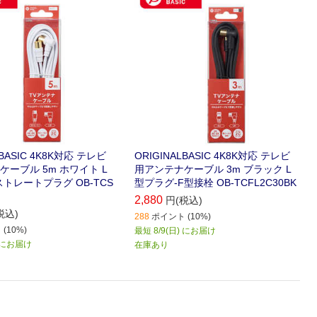
テレビチューナー付パソコ
コーダー､テレビチューナー付パソコ
続に最適な接続ケーブル
ンなどの接続に最適な接続ケーブル
です(3m)｡
LBASIC 4K8K対応 テレビ
ORIGINALBASIC 4K8K対応 テレビ
ーブル 5m ホワイト L
用アンテナケーブル 3m ブラック L
トレートプラグ OB-TCS
型プラグ-F型接栓 OB-TCFL2C30BK
2,880
円(税込)
税込)
288
ポイント (10%)
(10%)
最短 8/9(日) にお届け
) にお届け
在庫あり