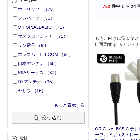
メーカー
722
件中
1
〜
24
ホーリック
（
170
）
フジパーツ
（
95
）
ORIGINALBASIC
（
71
）
マスプロアンテナ
（
71
）
もう、向きに悩まない
0°可動するTVアンテ
サン電子
（
68
）
エレコム ELECOM
（
66
）
日本アンテナ
（
55
）
SSAサービス
（
37
）
DXアンテナ
（
35
）
ヤザワ
（
16
）
もっと表示する
絞り込む
ORIGINALBASIC 
ーブル S型（ストレート
形状