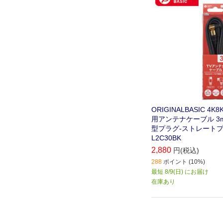
コーダー､テレビチュ
ンなどの接続に最適な
です(3m)｡
ORIGINALBASIC 4
用アンテナケーブル 3m
型プラグ-ストレートプラ
L2C30BK
2,880
円(税込)
288
ポイント (10%)
最短 8/9(日) にお届け
在庫あり