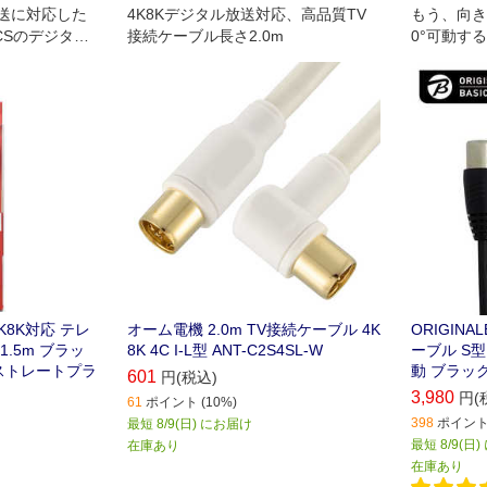
)放送に対応した
4K8Kデジタル放送対応、高品質TV
もう、向き
CSのデジタル
接続ケーブル長さ2.0m
0°可動す
でも使用でき
子とテレビ､レ
ーナー付パソコ
接続ケーブル
K8K対応 テレ
オーム電機 2.0m TV接続ケーブル 4K
ORIGIN
.5m ブラッ
8K 4C I-L型 ANT-C2S4SL-W
ーブル S
ストレートプラ
動 ブラック 
601
円(税込)
3,980
円(
61
ポイント (10%)
398
ポイント 
最短 8/9(日) にお届け
最短 8/9(日
在庫あり
在庫あり