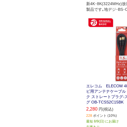
新4K･8K(3224MHz
製品です｡地デジ･BS･
放送やケーブルテレビ
ます｡壁面のテレビ端
コーダー､テレビチュ
ンなどの接続に最適な
です(1.5m)｡
エレコム ELECOM 4
ビ用アンテナケーブル 1
ク ストレートプラグ-
グ OB-TCSS2C15BK
2,280
円(税込)
228
ポイント (10%)
最短 8/9(日) にお届け