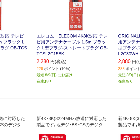
K8K対応 テレビ
エレコム ELECOM 4K8K対応 テレ
ORIGINA
 ブラック L
ビ用アンテナケーブル 1.5m ブラッ
用アンテナケ
グ OB-TCS
ク L型プラグ-ストレートプラグ OB-
型プラグ-ス
TCSL2C15BK
L2C30WH
2,280
2,880
円(税込)
円(
228
ポイント (10%)
288
ポイント 
最短 8/9(日) にお届け
最短 8/9(日
在庫あり
在庫あり
)放送に対応した
新4K･8K(3224MHz)放送に対応した
新4K･8K
CSのデジタル
製品です｡地デジ･BS･CSのデジタル
製品です｡
でも使用でき
放送やケーブルテレビでも使用でき
放送やケー
子とテレビ､レ
ます｡壁面のテレビ端子とテレビ､レ
ます｡壁面