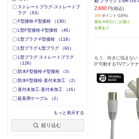
動 ブラック 1.5m OS-
ストレートプラグ-ストレートプ
2,680
円(税込)
ラグ
（
53
）
268
ポイント (10%)
F型接栓-F型接栓
（
130
）
最短 8/9(日) にお届け
在庫あり
L型F型接栓-F型接栓
（
45
）
L型プラグ-F型接栓
（
118
）
L型プラグ-L型プラグ
（
61
）
L型プラグ-ストレートプラグ
もう、向きに悩まない
（
126
）
0°可動するTVアンテ
防水F型接栓-F型接栓
（
3
）
防水F型接栓-直付未加工
（
2
）
直付未加工-直付未加工
（
15
）
延長用ケーブル
（
2
）
もっと表示する
絞り込む