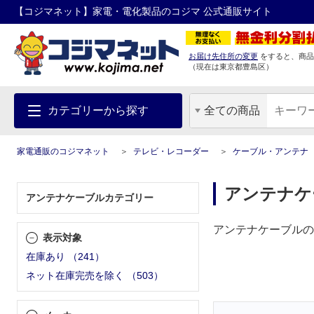
【コジマネット】家電・電化製品のコジマ 公式通販サイト
お届け先住所の変更
をすると、商品
（現在は
東京都
豊島区
）
カテゴリーから探す
全ての商品
家電通販のコジマネット
テレビ・レコーダー
ケーブル・アンテナ
アンテナケ
アンテナケーブルカテゴリー
アンテナケーブルの
表示対象
在庫あり
（
241
）
ネット在庫完売を除く
（
503
）