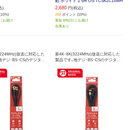
動 ホワイト 1.5m OS-TCSK2C15WH
2,680
込)
円(税込)
10%)
268
ポイント (10%)
) にお届け
最短 8/9(日) にお届け
在庫あり
(3224MHz)放送に対応した
新4K･8K(3224MHz)放送に対応した
地デジ･BS･CSのデジタル
製品です｡地デジ･BS･CSのデジタル
ブルテレビでも使用でき
放送やケーブルテレビでも使用でき
のテレビ端子とテレビ､レ
ます｡壁面のテレビ端子とテレビ､レ
テレビチューナー付パソコ
コーダー､テレビチューナー付パソコ
続に最適な接続ケーブル
ンなどの接続に最適な接続ケーブル
です(2m)｡