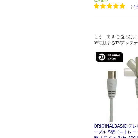
在庫あり
（
1
もう、向きに悩まない
0°可動するTVアンテ
ORIGINALBASIC 
ーブル S型（ストレート
動 ホワイト 3.0m OS-