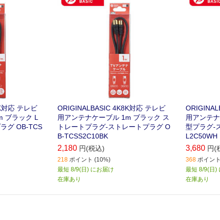
ーナー付パソコ
コーダー､テレビチューナー付パソコ
コーダー､
接続ケーブル
ンなどの接続に最適な接続ケーブル
ンなどの接
です(1m)｡
です(5m)｡
K8K対応 テレビ
ORIGINALBASIC 4K8K対応 テレビ
ORIGINA
 ブラック L
用アンテナケーブル 1m ブラック ス
用アンテナケ
グ OB-TCS
トレートプラグ-ストレートプラグ O
型プラグ-ス
B-TCSS2C10BK
L2C50WH
2,180
3,680
円(税込)
円(
218
ポイント (10%)
368
ポイント 
最短 8/9(日) にお届け
最短 8/9(日
在庫あり
在庫あり