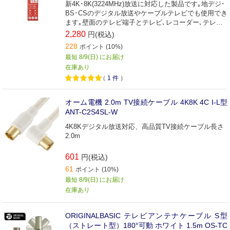
新4K･8K(3224MHz)放送に対応した製品です｡地デジ･
BS･CSのデジタル放送やケーブルテレビでも使用でき
ます｡壁面のテレビ端子とテレビ､レコーダー､テレビ
チューナー付パソコンなどの接続に最適な接続ケーブ
2,280
円(税込)
ルです(1.5m)｡
228
ポイント (10%)
最短 8/9(日) にお届け
在庫あり
（
1
件
）
オーム電機 2.0m TV接続ケーブル 4K8K 4C I-L型
ANT-C2S4SL-W
4K8Kデジタル放送対応、高品質TV接続ケーブル長さ
2.0m
601
円(税込)
61
ポイント (10%)
最短 8/9(日) にお届け
在庫あり
ORIGINALBASIC テレビアンテナケーブル S型
（ストレート型）180°可動 ホワイト 1.5m OS-TC