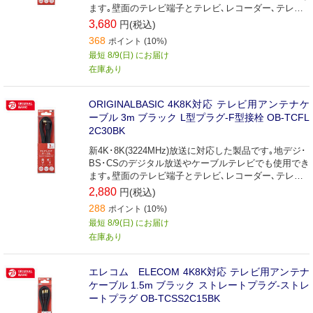
ます｡壁面のテレビ端子とテレビ､レコーダー､テレビ
チューナー付パソコンなどの接続に最適な接続ケーブ
3,680
円(税込)
ルです(5m)｡
368
ポイント (10%)
最短 8/9(日) にお届け
在庫あり
ORIGINALBASIC 4K8K対応 テレビ用アンテナケ
ーブル 3m ブラック L型プラグ-F型接栓 OB-TCFL
2C30BK
新4K･8K(3224MHz)放送に対応した製品です｡地デジ･
BS･CSのデジタル放送やケーブルテレビでも使用でき
ます｡壁面のテレビ端子とテレビ､レコーダー､テレビ
チューナー付パソコンなどの接続に最適な接続ケーブ
2,880
円(税込)
ルです(3m)｡
288
ポイント (10%)
最短 8/9(日) にお届け
在庫あり
エレコム ELECOM 4K8K対応 テレビ用アンテナ
ケーブル 1.5m ブラック ストレートプラグ-ストレ
ートプラグ OB-TCSS2C15BK