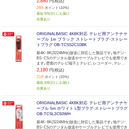
2,880
円(税込)
ルです(3m)｡
288
ポイント (10%)
最短 8/9(日) にお届け
在庫あり
ORIGINALBASIC 4K8K対応 テレビ用アンテナケ
ーブル 1m ブラック ストレートプラグ-ストレー
トプラグ OB-TCSS2C10BK
新4K･8K(3224MHz)放送に対応した製品です｡地デジ･
BS･CSのデジタル放送やケーブルテレビでも使用でき
ます｡壁面のテレビ端子とテレビ､レコーダー､テレビ
チューナー付パソコンなどの接続に最適な接続ケーブ
2,180
円(税込)
ルです(1m)｡
218
ポイント (10%)
最短 8/9(日) にお届け
在庫あり
ORIGINALBASIC 4K8K対応 テレビ用アンテナケ
ーブル 5m ホワイト L型プラグ-ストレートプラグ
OB-TCSL2C50WH
新4K･8K(3224MHz)放送に対応した製品です｡地デジ･
BS･CSのデジタル放送やケーブルテレビでも使用でき