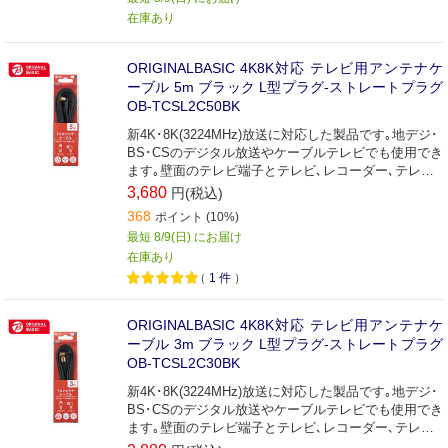
在庫あり
ORIGINALBASIC 4K8K対応 テレビ用アンテナケ
ーブル 5m ブラック L型プラグ-ストレートプラグ
OB-TCSL2C50BK
新4K･8K(3224MHz)放送に対応した製品です｡地デジ･
BS･CSのデジタル放送やケーブルテレビでも使用でき
ます｡壁面のテレビ端子とテレビ､レコーダー､テレビ
チューナー付パソコンなどの接続に最適な接続ケーブ
3,680
円(税込)
ルです(5m)｡
368
ポイント (10%)
最短 8/9(日) にお届け
在庫あり
（
1
件
）
ORIGINALBASIC 4K8K対応 テレビ用アンテナケ
ーブル 3m ブラック L型プラグ-ストレートプラグ
OB-TCSL2C30BK
新4K･8K(3224MHz)放送に対応した製品です｡地デジ･
BS･CSのデジタル放送やケーブルテレビでも使用でき
ます｡壁面のテレビ端子とテレビ､レコーダー､テレビ
チューナー付パソコンなどの接続に最適な接続ケーブ