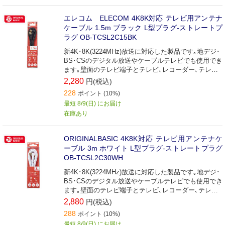
エレコム ELECOM 4K8K対応 テレビ用アンテナ
ケーブル 1.5m ブラック L型プラグ-ストレートプ
ラグ OB-TCSL2C15BK
新4K･8K(3224MHz)放送に対応した製品です｡地デジ･
BS･CSのデジタル放送やケーブルテレビでも使用でき
ます｡壁面のテレビ端子とテレビ､レコーダー､テレビ
チューナー付パソコンなどの接続に最適な接続ケーブ
2,280
円(税込)
ルです(1.5m)｡
228
ポイント (10%)
最短 8/9(日) にお届け
在庫あり
ORIGINALBASIC 4K8K対応 テレビ用アンテナケ
ーブル 3m ホワイト L型プラグ-ストレートプラグ
OB-TCSL2C30WH
新4K･8K(3224MHz)放送に対応した製品です｡地デジ･
BS･CSのデジタル放送やケーブルテレビでも使用でき
ます｡壁面のテレビ端子とテレビ､レコーダー､テレビ
チューナー付パソコンなどの接続に最適な接続ケーブ
2,880
円(税込)
ルです(3m)｡
288
ポイント (10%)
最短 8/9(日) にお届け