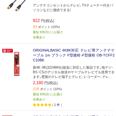
アンテナコンセントからテレビ､TVチューナー付きパ
ソコンなどに接続できる!
922
円(税込)
93
ポイント (10%)
最短 8/9(日) にお届け
在庫あり
ORIGINALBASIC 4K8K対応 テレビ用アンテナケ
ーブル 1m ブラック F型接栓-F型接栓 OB-TCFF2
C10BK
新4K･8K(3224MHz)放送に対応した製品です｡地デジ･
BS･CSのデジタル放送やケーブルテレビでも使用でき
ます｡壁面のテレビ端子とテレビ､レコーダー､テレビ
チューナー付パソコンなどの接続に最適な接続ケーブ
2,180
円(税込)
ルです(1m)｡
218
ポイント (10%)
最短 8/9(日) にお届け
在庫あり
（
1
件
）