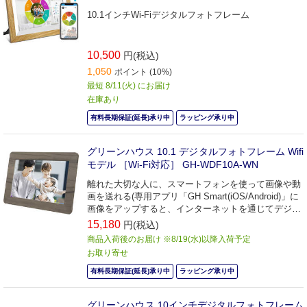
10.1インチWi-Fiデジタルフォトフレーム
10,500
円(税込)
1,050
ポイント (10%)
最短 8/11(火) にお届け
在庫あり
有料長期保証(延長)承り中
ラッピング承り中
グリーンハウス 10.1 デジタルフォトフレーム Wifi
モデル ［Wi-Fi対応］ GH-WDF10A-WN
離れた大切な人に、スマートフォンを使って画像や動
画を送れる(専用アプリ「GH Smart(iOS/Android)」に
画像をアップすると、インターネットを通じてデジタ
ルフォトフレームに画像が表示されます。)
15,180
円(税込)
商品入荷後のお届け ※8/19(水)以降入荷予定
お取り寄せ
有料長期保証(延長)承り中
ラッピング承り中
グリーンハウス 10インチデジタルフォトフレーム