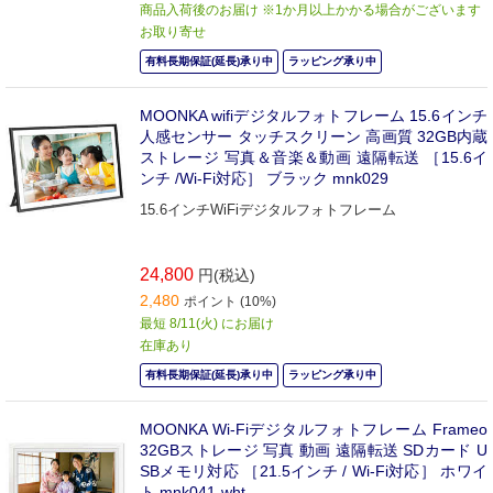
商品入荷後のお届け ※1か月以上かかる場合がございます
お取り寄せ
有料長期保証(延長)承り中
ラッピング承り中
MOONKA wifiデジタルフォトフレーム 15.6インチ
人感センサー タッチスクリーン 高画質 32GB内蔵
ストレージ 写真＆音楽＆動画 遠隔転送 ［15.6イ
ンチ /Wi-Fi対応］ ブラック mnk029
15.6インチWiFiデジタルフォトフレーム
24,800
円(税込)
2,480
ポイント (10%)
最短 8/11(火) にお届け
在庫あり
有料長期保証(延長)承り中
ラッピング承り中
MOONKA Wi-Fiデジタルフォトフレーム Frameo
32GBストレージ 写真 動画 遠隔転送 SDカード U
SBメモリ対応 ［21.5インチ / Wi-Fi対応］ ホワイ
ト mnk041-wht