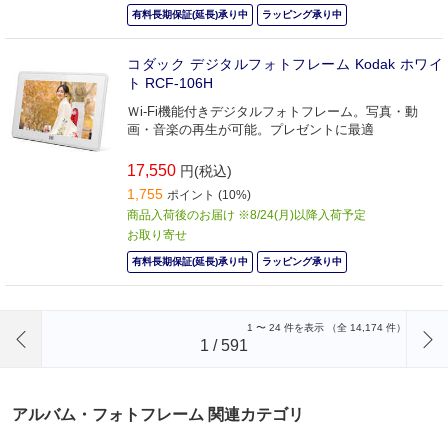
有料長期保証(延長)承り中
ラッピング承り中
コダック デジタルフォトフレーム Kodak ホワイ
ト RCF-106H
Ｗi-Fi機能付きデジタルフォトフレーム。写真・動
画・音楽の再生が可能。プレゼントに最適
17,550
円(税込)
1,755
ポイント (10%)
商品入荷後のお届け ※8/24(月)以降入荷予定
お取り寄せ
有料長期保証(延長)承り中
ラッピング承り中
前のページへ
1
〜
24
件を表示 （全
14,174
件）
1
/
591
アルバム・フォトフレーム 関連カテゴリ