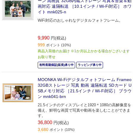
ーン 高画質 32GB内蔵ストレージ 写真＆音楽＆動
画対応 遠隔転送 ［10.1インチ / Wi-Fi対応］ ホワ
イト mnk025-n
WiFi対応のおしゃれなデジタルフォトフレーム。
9,990
円(税込)
999
ポイント (10%)
商品入荷後のお届け ※1か月以上かかる場合がございます
お取り寄せ
有料長期保証(延長)承り中
ラッピング承り中
MOONKA Wi-Fiデジタルフォトフレーム Frameo
32GBストレージ 写真 動画 遠隔転送 SDカード U
SBメモリ対応 ［21.5インチ / Wi-Fi対応］ ブラウ
ン mnk041-brn
21.5インチのディスプレイと1920＊1080の高解像度を
備え、鮮明な画質で写真や動画を楽しむことができま
す。
36,800
円(税込)
3,680
ポイント (10%)