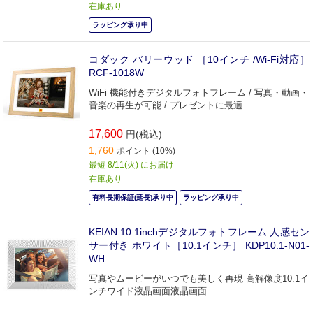
在庫あり
ラッピング承り中
コダック バリーウッド ［10インチ /Wi-Fi対応］
RCF-1018W
WiFi 機能付きデジタルフォトフレーム / 写真・動画・
音楽の再生が可能 / プレゼントに最適
17,600
円(税込)
1,760
ポイント (10%)
最短 8/11(火) にお届け
在庫あり
有料長期保証(延長)承り中
ラッピング承り中
KEIAN 10.1inchデジタルフォトフレーム 人感セン
サー付き ホワイト［10.1インチ］ KDP10.1-N01-
WH
写真やムービーがいつでも美しく再現 高解像度10.1イ
ンチワイド液晶画面液晶画面