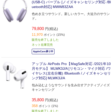
(USB-C) パープル [ノイズキャンセリング対応 /Bl
uetooth対応] MWW83ZAA
色めき立つサウンド。新しいカラー。大迫力のサウン
ド。
79,800
円(税込)
11,970
ポイント (15%)
販売を終了しました
ネット在庫完売
AppleCare承り中
アップル AirPods Pro【MagSafe対応 /2021年10
月モデル】 MLWK3J/A [リモコン・マイク対応 /ワ
イヤレス(左右分離) /Bluetooth /ノイズキャンセリ
ング対応] MLWK3J/A
包み込むようなサウンドを生み出すアクティブノイズ
キャンセリング
35,800
円(税込)
358
ポイント (1%)
販売を終了しました