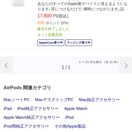
あなたのすべてのApple製デバイスと使えるようにな
ります｡耳につけるだけで､瞬時につながります｡話を
する時は､あなたの声が相手にはっきり届きます｡これ
17,800
円(税込)
がAirPodsです｡
890
ポイント (5%)
販売を終了しました
ネット在庫完売
AppleCare承り中
ラッピング承り中
前のページへ
1
〜
21
件を表示 （全
21
件）
1
/
1
AirPods 関連カテゴリ
MacノートPC
MacデスクトップPC
Mac純正アクセサリー
iPad
iPad純正アクセサリー
Apple Watch
Apple Watch純正アクセサリー
iPod
iPod用純正アクセサリー
その他Apple製品