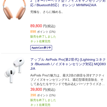
2 ［オーバーヘッド型 / ノイズキャンセリング対
応 / Bluetooth対応］ オレンジ MHWN4ZA/A
究極を、さらに極める。
89,800
円(税込)
898
ポイント (1%)
販売を終了しました
ネット在庫完売
AppleCare承り中
アップル AirPods Pro(第2世代) [Lightningコネク
タ /Bluetooth /ノイズキャンセリング対応] MQD83
J/A
AirPods Proの魅力は、最大2倍の雑音を消すアクティ
ブノイズキャンセリング※1、適応型環境音除去、そ
してあなたをサウンドで包み込むパーソナライズされ
た空間オーディオと、ダイナミックヘッドトラッキン
39,800
円(税込)
グ※2。
398
ポイント (1%)
販売を終了しました
ネット在庫完売