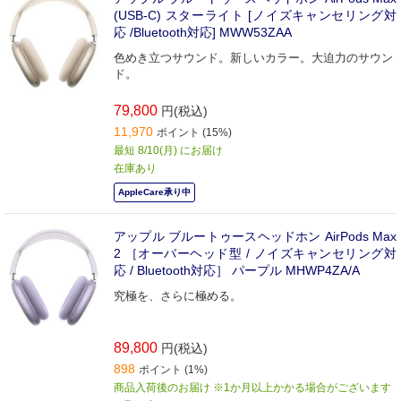
(USB-C) スターライト [ノイズキャンセリング対
応 /Bluetooth対応] MWW53ZAA
色めき立つサウンド。新しいカラー。大迫力のサウン
ド。
79,800
円(税込)
11,970
ポイント (15%)
最短 8/10(月) にお届け
在庫あり
AppleCare承り中
アップル ブルートゥースヘッドホン AirPods Max
2 ［オーバーヘッド型 / ノイズキャンセリング対
応 / Bluetooth対応］ パープル MHWP4ZA/A
究極を、さらに極める。
89,800
円(税込)
898
ポイント (1%)
商品入荷後のお届け ※1か月以上かかる場合がございます