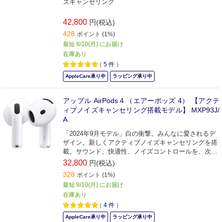
ズキャンセリング
42,800
円(税込)
428
ポイント (1%)
最短 8/10(月) にお届け
在庫あり
（
5
件
）
AppleCare承り中
ラッピング承り中
アップル AirPods 4 （エアーポッズ 4） 【アクテ
ィブノイズキャンセリング搭載モデル】 MXP93J/
A
「2024年9月モデル」白の衝撃。みんなに愛されるデ
ザイン。新しくアクティブノイズキャンセリングを搭
載。サウンド、快適性、ノイズコントロールを、次の
レベルへ。みんなに愛されるデザイン。みんなにうれ
32,800
円(税込)
しいフィット感。
328
ポイント (1%)
最短 8/10(月) にお届け
在庫あり
（
4
件
）
AppleCare承り中
ラッピング承り中