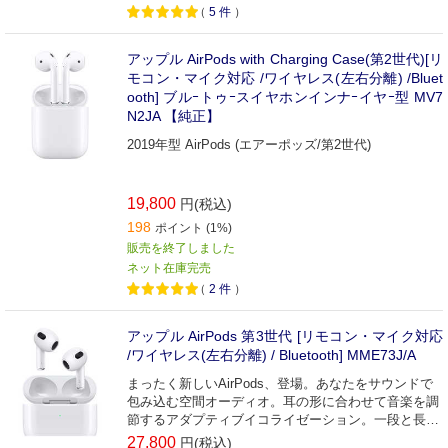
（
5
件
）
アップル AirPods with Charging Case(第2世代)[リ
モコン・マイク対応 /ワイヤレス(左右分離) /Bluet
ooth] ブルｰトゥｰスイヤホンインナｰイヤｰ型 MV7
N2JA 【純正】
2019年型 AirPods (エアーポッズ/第2世代)
19,800
円(税込)
198
ポイント (1%)
販売を終了しました
ネット在庫完売
（
2
件
）
アップル AirPods 第3世代 [リモコン・マイク対応
/ワイヤレス(左右分離) / Bluetooth] MME73J/A
まったく新しいAirPods、登場。あなたをサウンドで
包み込む空間オーディオ。耳の形に合わせて音楽を調
節するアダプティブイコライゼーション。一段と長持
ちするバッテリー
27,800
円(税込)