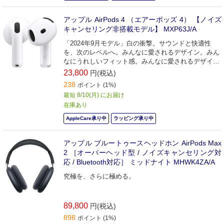
アップル AirPods 4 （エアーポッズ 4） 【ノイズ
キャンセリング非搭載モデル】 MXP63J/A
「2024年9月モデル」白の衝撃。サウンドと快適性
を、次のレベルへ。みんなに愛されるデザイン。みん
なにうれしいフィット感。みんなに愛されるデザイ
ン。驚くようなサウンド。
23,800
円(税込)
238
ポイント (1%)
最短 8/10(月) にお届け
在庫あり
AppleCare承り中
ラッピング承り中
アップル ブルートゥースヘッドホン AirPods Max
2 ［オーバーヘッド型 / ノイズキャンセリング対
応 / Bluetooth対応］ ミッドナイト MHWK4ZA/A
究極を、さらに極める。
89,800
円(税込)
898
ポイント (1%)