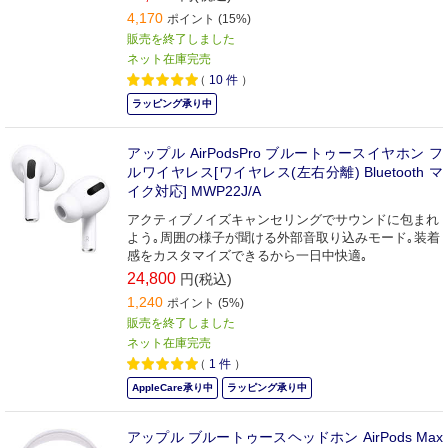
4,170
ポイント (15%)
販売を終了しました
ネット在庫完売
（
10
件
）
ラッピング承り中
アップル AirPodsPro ブルートゥースイヤホン フ
ルワイヤレス[ワイヤレス(左右分離) Bluetooth マ
イク対応] MWP22J/A
アクティブノイズキャンセリングでサウンドに包まれ
よう｡周囲の様子が聞ける外部音取り込みモード｡装着
感をカスタマイズできるから一日中快適｡
24,800
円(税込)
1,240
ポイント (5%)
販売を終了しました
ネット在庫完売
（
1
件
）
AppleCare承り中
ラッピング承り中
アップル ブルートゥースヘッドホン AirPods Max