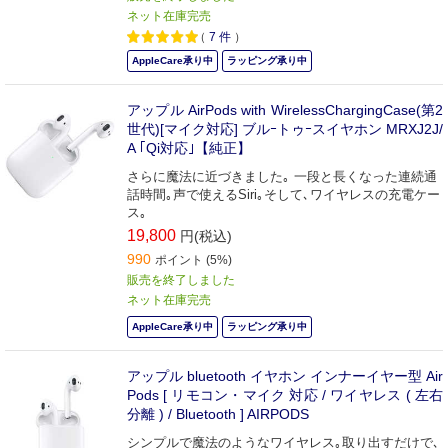
ネット在庫完売
（
7
件
）
AppleCare承り中
ラッピング承り中
アップル AirPods with WirelessChargingCase(第2
世代)[マイク対応] ブルｰトゥｰスイヤホン MRXJ2J/
A ｢Qi対応｣【純正】
さらに魔法に近づきました｡ 一段と長くなった連続通
話時間｡声で使えるSiri｡そして､ワイヤレスの充電ケー
ス｡
19,800
円(税込)
990
ポイント (5%)
販売を終了しました
ネット在庫完売
AppleCare承り中
ラッピング承り中
アップル bluetooth イヤホン インナーイヤー型 Air
Pods [ リモコン・マイク 対応 / ワイヤレス ( 左右
分離 ) / Bluetooth ] AIRPODS
シンプルで魔法のようなワイヤレス｡取り出すだけで､