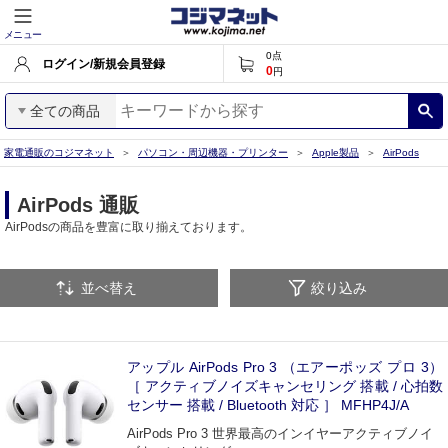
メニュー
0
点
ログイン/新規会員登録
0
円
全ての商品
家電通販のコジマネット
パソコン・周辺機器・プリンター
Apple製品
AirPods
AirPods 通販
AirPodsの商品を豊富に取り揃えております。
並べ替え
絞り込み
アップル AirPods Pro 3 （エアーポッズ プロ 3）
［ アクティブノイズキャンセリング 搭載 / 心拍数
センサー 搭載 / Bluetooth 対応 ］ MFHP4J/A
AirPods Pro 3 世界最高のインイヤーアクティブノイ