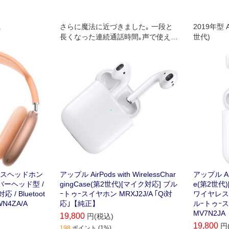
。
さらに魔法に近づきました｡ 一段と
2019年型 
長くなった連続通話時間｡声で使える
世代)
Siri｡そして､ワイヤレスの充電ケー
ス｡
ースヘッドホン
アップル AirPods with WirelessChar
アップル AirP
オーバーヘッド型 /
gingCase(第2世代)[マイク対応] ブル
e(第2世代
 Bluetoot
ｰトゥｰスイヤホン MRXJ2J/A ｢Qi対
ワイヤレス(左
N4ZA/A
応｣【純正】
ルｰトゥｰ
MV7N2J
19,800
円(税込)
19,800
円
198
ポイント (1%)