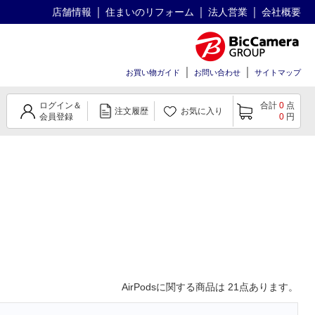
店舗情報
住まいのリフォーム
法人営業
会社概要
お買い物ガイド
お問い合わせ
サイトマップ
ログイン＆
合計
0
点
注文履歴
お気に入り
会員登録
0
円
AirPods
に関する商品は
21
点あります。