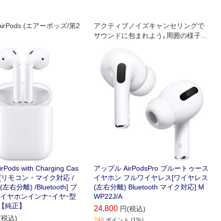
AirPods (エアーポッズ/第2
アクティブノイズキャンセリングで
サウンドに包まれよう｡周囲の様子が
聞ける外部音取り込みモード｡装着感
をカスタマイズできるから一日中快
適｡
ods with Charging Cas
アップル AirPodsPro ブルートゥース
)[リモコン・マイク対応 /
イヤホン フルワイヤレス[ワイヤレス
右分離) /Bluetooth] ブ
(左右分離) Bluetooth マイク対応] M
スイヤホンインナｰイヤｰ型
WP22J/A
A 【純正】
24,800
円(税込)
(税込)
248
ポイント (1%)