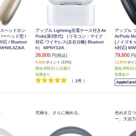
ースヘッドホン
アップル Lightning充電ケース付きAir
アップル 
オーバーヘッド型 /
Pods(第3世代) ［リモコン・マイク
AirPods
 Bluetoot
対応 ワイヤレス(左右分離) Bluetoot
[ノイズキャ
HWL4ZA/A
h］ MPNY3J/A
h対応] MW
26,800
79,800
円(税込)
円
4,020
ポイント (15%)
11,970
ポイン
最短 8/8(土) にお届け
最短 8/8(土
在庫あり
在庫あり
（
1
件
）
AppleCar
。
究極を、さらに極める。
色めき立つ
ー。大迫力