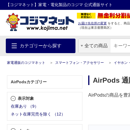
【コジマネット】家電・電化製品のコジマ 公式通販サイト
お届け先住所の変更
をすると、商品
（現在は
東京都
豊島区
）
カテゴリーから探す
全ての商品
家電通販のコジマネット
スマートフォン・アクセサリー
イヤホン
AirPods 
AirPodsカテゴリー
AirPodsの商品
表示対象
在庫あり
（
9
）
ネット在庫完売を除く
（
12
）