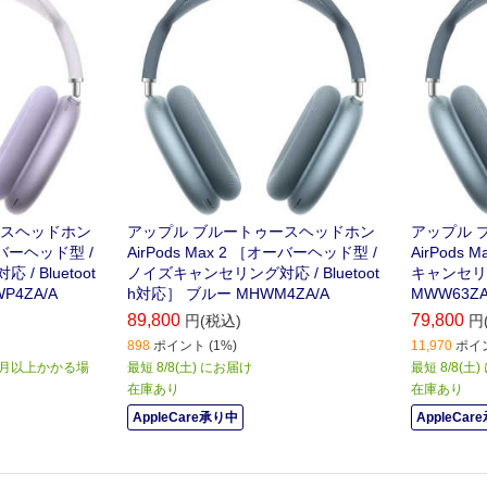
ースヘッドホン
アップル ブルートゥースヘッドホン
アップル 
オーバーヘッド型 /
AirPods Max 2 ［オーバーヘッド型 /
AirPods 
 Bluetoot
ノイズキャンセリング対応 / Bluetoot
キャンセリング
P4ZA/A
h対応］ ブルー MHWM4ZA/A
MWW63Z
89,800
79,800
円(税込)
円
898
ポイント (1%)
11,970
ポイン
か月以上かかる場
最短 8/8(土) にお届け
最短 8/8(土
在庫あり
在庫あり
AppleCare承り中
AppleCar