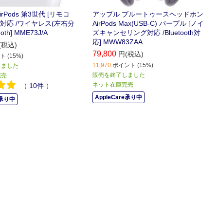
rPods 第3世代 [リモコ
アップル ブルートゥースヘッドホン
対応 /ワイヤレス(左右分
AirPods Max(USB-C) パープル [ノイ
ooth] MME73J/A
ズキャンセリング対応 /Bluetooth対
応] MWW83ZAA
(税込)
79,800
円(税込)
 (15%)
11,970
ポイント (15%)
しました
販売を終了しました
完売
ネット在庫完売
（
10
件
）
AppleCare承り中
承り中