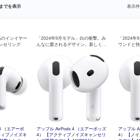
までを表示
表示件
世界最高のインイヤー
「2024年9月モデル」白の衝撃。み
「2024
ンセリング
んなに愛されるデザイン。新しくア
ウンドと快
クティブノイズキャンセリングを搭
みんなに愛
載。サウンド、快適性、ノイズコン
にうれしい
トロールを、次のレベルへ。みんな
されるデザ
に愛されるデザイン。みんなにうれ
ド。
しいフィット感。
o 3 （エアーポ
アップル AirPods 4 （エアーポッズ
アップル A
クティブノイズキ
4） 【アクティブノイズキャンセリ
4） 【ノ