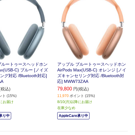
ブルートゥースヘッドホン
アップル ブルートゥースヘッドホン
Max(USB-C) ブルー [ノイズ
AirPods Max(USB-C) オレンジ [ノイ
対応 /Bluetooth対応]
ズキャンセリング対応 /Bluetooth対
AA
応] MWW73ZAA
79,800
(税込)
円(税込)
ト (15%)
11,970
ポイント (15%)
) にお届け
8/10(月)以降にお届け
在庫少なめ
e承り中
AppleCare承り中