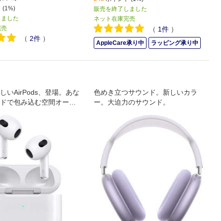
(1%)
販売を終了しました
しました
ネット在庫完売
完売
（
1
件
）
（
2
件
）
AppleCare承り中
ラッピング承り中
いAirPods、登場。あな
色めき立つサウンド。新しいカラ
ドで包み込む空間オーデ
ー。大迫力のサウンド。
形に合わせて音楽を調節
ティブイコライゼーショ
長持ちするバッテリー