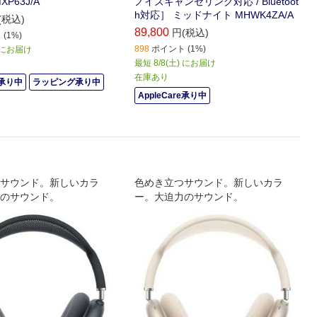
P63J/A
ノイズキャンセリング対応 / Bluetoot
h対応］ ミッドナイト MHWK4ZA/A
(税込)
89,800
円(税込)
(1%)
898
ポイント (1%)
) にお届け
最短 8/8(土) にお届け
在庫あり
e承り中
ラッピング承り中
AppleCare承り中
サウンド。新しいカラ
色めき立つサウンド。新しいカラ
のサウンド。
ー。大迫力のサウンド。