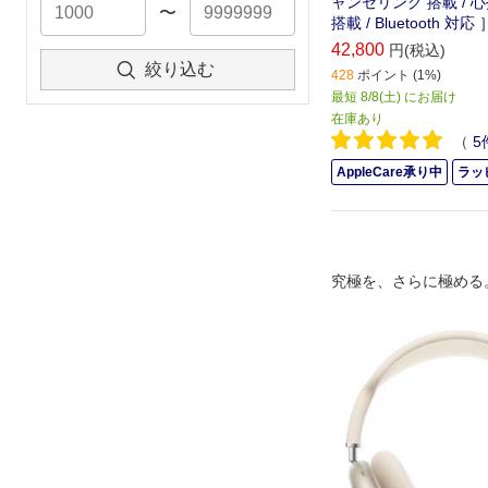
ャンセリング 搭載 / 
〜
搭載 / Bluetooth 対応 
42,800
円(税込)
絞り込む
428
ポイント (1%)
最短 8/8(土) にお届け
在庫あり
（
5
AppleCare承り中
ラッ
究極を、さらに極める