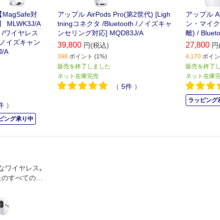
【MagSafe対
アップル AirPods Pro(第2世代) [Ligh
アップル Ai
 MLWK3J/A
tningコネクタ /Bluetooth /ノイズキャ
ン・マイク
 /ワイヤレス
ンセリング対応] MQD83J/A
離) / Bluet
th /ノイズキャン
39,800
27,800
円(税込)
円
/A
398
ポイント (1%)
4,170
ポイント
販売を終了しました
販売を終了
ネット在庫完売
ネット在庫
（
5
件
）
ラッピング
件
）
ピング承り中
なワイヤレス｡
たのすべてのA
えるようになり
で､瞬時につな
は､あなたの声
す｡これがAi