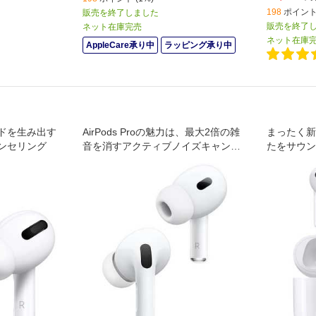
198
ポイント 
販売を終了しました
販売を終了
ネット在庫完売
ネット在庫
AppleCare承り中
ラッピング承り中
ドを生み出す
AirPods Proの魅力は、最大2倍の雑
まったく新し
ンセリング
音を消すアクティブノイズキャンセ
たをサウン
リング※1、適応型環境音除去、そし
ィオ。耳の
てあなたをサウンドで包み込むパー
するアダプ
ソナライズされた空間オーディオ
ン。一段と
と、ダイナミックヘッドトラッキン
グ※2。