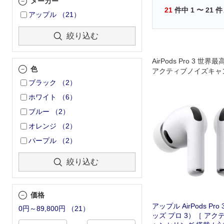
メーカー
21
件中
1
〜
21
件
アップル
（
21
）
絞り込む
AirPods Pro 3 
色
アクティブノイズキャ
ブラック
（
2
）
ホワイト
（
6
）
ブルー
（
2
）
オレンジ
（
2
）
パープル
（
2
）
絞り込む
価格
アップル AirPods Pr
0円～89,800円
（
21
）
ッズ プロ 3）［ ア