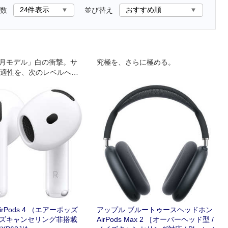
数
並び替え
年9月モデル」白の衝撃。サ
究極を、さらに極める。
適性を、次のレベルへ。
されるデザイン。みんな
フィット感。みんなに愛
イン。驚くようなサウン
irPods 4 （エアーポッズ
アップル ブルートゥースヘッドホン
イズキャンセリング非搭載
AirPods Max 2 ［オーバーヘッド型 /