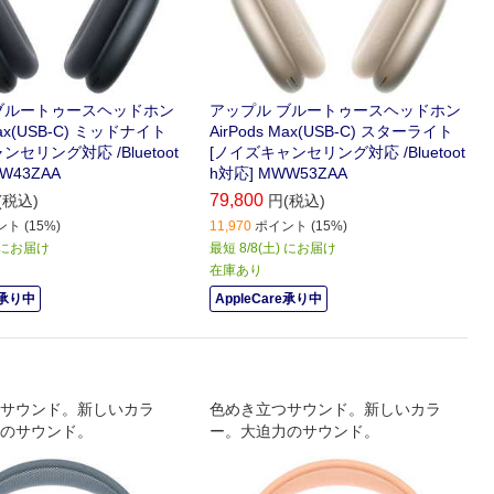
ブルートゥースヘッドホン
アップル ブルートゥースヘッドホン
 Max(USB-C) ミッドナイト
AirPods Max(USB-C) スターライト
ンセリング対応 /Bluetoot
[ノイズキャンセリング対応 /Bluetoot
W43ZAA
h対応] MWW53ZAA
79,800
(税込)
円(税込)
ト (15%)
11,970
ポイント (15%)
) にお届け
最短 8/8(土) にお届け
在庫あり
e承り中
AppleCare承り中
サウンド。新しいカラ
色めき立つサウンド。新しいカラ
のサウンド。
ー。大迫力のサウンド。