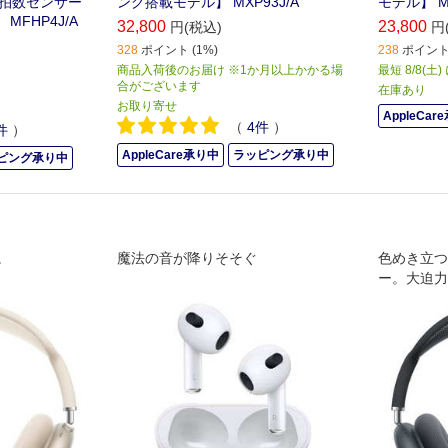
心拍数センサー
ング搭載モデル】 MXP93J/A
モデル】 MX
］ MFHP4J/A
32,800
23,800
円(税込)
円
328
ポイント (1%)
238
ポイント 
商品入荷後のお届け ※1か月以上かかる場
最短 8/8(土
合がございます
在庫あり
お取り寄せ
AppleCar
（
4
件
）
件
）
AppleCare承り中
ラッピング承り中
ピング承り中
。
魔法の音が降りそそぐ
色めき立つ
ー。大迫力