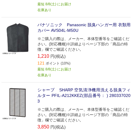
最短 8/8(土) にお届け
在庫あり
パナソニック Panasonic 脱臭ハンガー用 衣類用
カバー AVS04L-M50U
※ご購入の際は、メーカー、本体型番等をご確認くだ
さい。(対応機種)※詳細よりページ下部の「商品の特
徴」欄でご確認ください。
1,210
円(税込)
121
ポイント (10%)
最短 8/8(土) にお届け
在庫あり
シャープ SHARP 空気清浄機用洗える脱臭フィ
ルター PFIL-A212KKEZ(部品番号： ) 280337020
3
※ご購入の際は、メーカー、本体型番等をご確認くだ
さい。(対応機種)※詳細よりページ下部の「商品の特
徴」欄でご確認ください。
3,850
円(税込)