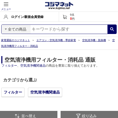
メニュー
0
点
ログイン/新規会員登録
0
円
全ての商品
家電通販のコジマネット
エアコン・空気清浄機・季節家電
空気清浄機・脱臭機
空
気清浄機用フィルター・消耗品
空気清浄機用フィルター・消耗品 通販
フィルター
、
空気清浄機関連品
の商品を豊富に取り揃えております。
カテゴリから選ぶ
フィルター
空気清浄機関連品
並べ替え
絞り込み