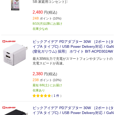
SB:家庭用コンセント)〕
2,480
円(税込)
248
ポイント (10%)
8/10(月)以降にお届け
在庫少なめ
ビックアイデア PDアダプター 30W ［2ポート(タ
イプA タイプC) / USB Power Delivery対応 / GaN
(窒化ガリウム) 採用］ ホワイト BIT-ACPD302AW
最大30W出力で充電がスマートフォンやタブレットの
充電スピードが高速。
2,380
円(税込)
238
ポイント (10%)
最短 8/8(土) にお届け
在庫あり
（
1
件
）
ビックアイデア PDアダプター 30W ［2ポート(タ
イプA タイプC) / USB Power Delivery対応 / GaN