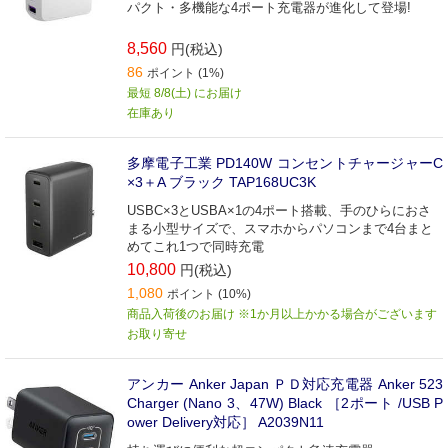
パクト・多機能な4ポート充電器が進化して登場!
8,560
円(税込)
86
ポイント (1%)
最短 8/8(土) にお届け
在庫あり
多摩電子工業 PD140W コンセントチャージャーC
×3＋A ブラック TAP168UC3K
USBC×3とUSBA×1の4ポート搭載、手のひらにおさ
まる小型サイズで、スマホからパソコンまで4台まと
めてこれ1つで同時充電
10,800
円(税込)
1,080
ポイント (10%)
商品入荷後のお届け ※1か月以上かかる場合がございます
お取り寄せ
アンカー Anker Japan ＰＤ対応充電器 Anker 523
Charger (Nano 3、47W) Black ［2ポート /USB P
ower Delivery対応］ A2039N11