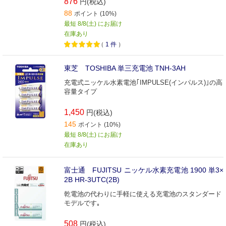
876
円(税込)
88
ポイント (10%)
最短 8/8(土) にお届け
在庫あり
（
1
件
）
東芝 TOSHIBA 単三充電池 TNH-3AH
充電式ニッケル水素電池｢IMPULSE(インパルス)｣の高
容量タイプ
1,450
円(税込)
145
ポイント (10%)
最短 8/8(土) にお届け
在庫あり
富士通 FUJITSU ニッケル水素充電池 1900 単3×
2B HR-3UTC(2B)
乾電池の代わりに手軽に使える充電池のスタンダード
モデルです｡
508
円(税込)