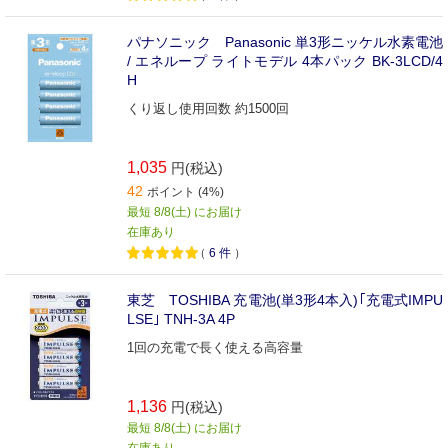
パナソニック Panasonic 単3形ニッケル水素電池
/ エネループ ライトモデル 4本パック BK-3LCD/4
H
くり返し使用回数 約1500回
1,035
円(税込)
42
ポイント (4%)
最短 8/8(土) にお届け
在庫あり
（
6
件
）
東芝 TOSHIBA 充電池(単3形4本入)｢充電式IMPU
LSE｣ TNH-3A 4P
1回の充電で長く使える高容量
1,136
円(税込)
最短 8/8(土) にお届け
在庫あり