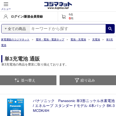
メニュー
0
点
ログイン/新規会員登録
0
円
全ての商品
家電通販のコジマネット
電球・電池・電源タップ
電池・充電池
充電池
単3充
電池
単3充電池 通販
単3充電池の商品を豊富に取り揃えております。
並べ替え
絞り込み
パナソニック Panasonic 単3形ニッケル水素電池
/ エネループ スタンダードモデル 4本パック BK-3
MCDK/4H