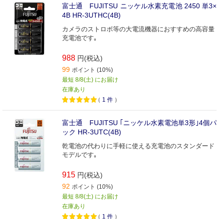
富士通 FUJITSU ニッケル水素充電池 2450 単3×
4B HR-3UTHC(4B)
カメラのストロボ等の大電流機器におすすめの高容量
充電池です｡
988
円(税込)
99
ポイント (10%)
最短 8/8(土) にお届け
在庫あり
（
1
件
）
富士通 FUJITSU ｢ニッケル水素電池単3形｣4個パ
ック HR-3UTC(4B)
乾電池の代わりに手軽に使える充電池のスタンダード
モデルです｡
915
円(税込)
92
ポイント (10%)
最短 8/8(土) にお届け
在庫あり
（
1
件
）