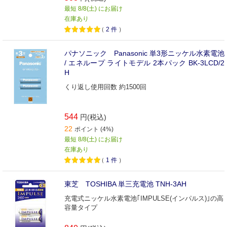
最短 8/8(土) にお届け
在庫あり
（
2
件
）
パナソニック Panasonic 単3形ニッケル水素電池
/ エネループ ライトモデル 2本パック BK-3LCD/2
H
くり返し使用回数 約1500回
544
円(税込)
22
ポイント (4%)
最短 8/8(土) にお届け
在庫あり
（
1
件
）
東芝 TOSHIBA 単三充電池 TNH-3AH
充電式ニッケル水素電池｢IMPULSE(インパルス)｣の高
容量タイプ