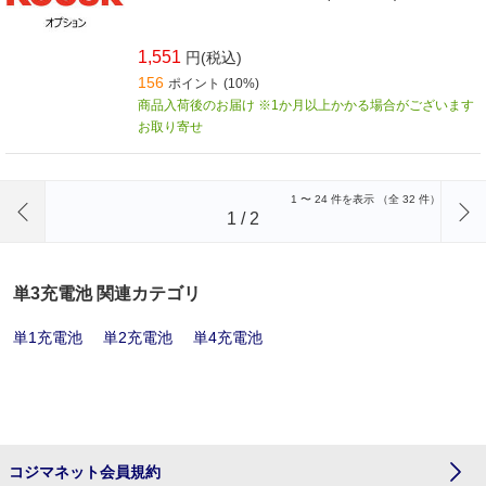
1,551
円(税込)
156
ポイント (10%)
商品入荷後のお届け ※1か月以上かかる場合がございます
お取り寄せ
前のページへ
1
〜
24
件を表示 （全
32
件）
1
/
2
単3充電池 関連カテゴリ
単1充電池
単2充電池
単4充電池
コジマネット会員規約