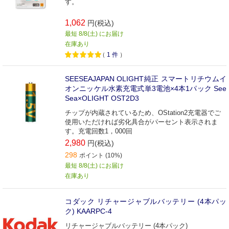
す。
1,062
円(税込)
最短 8/8(土) にお届け
在庫あり
（
1
件
）
SEESEAJAPAN OLIGHT純正 スマートリチウムイ
オンニッケル水素充電式単3電池×4本1パック See
Sea×OLIGHT OST2D3
チップが内蔵されているため、OStation2充電器でご
使用いただければ劣化具合がパーセント表示されま
す。充電回数1，000回
2,980
円(税込)
298
ポイント (10%)
最短 8/8(土) にお届け
在庫あり
コダック リチャージャブルバッテリー (4本パッ
ク) KAARPC-4
リチャージャブルバッテリー (4本パック)