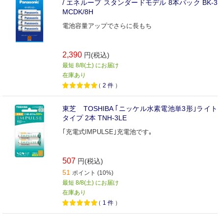
/ エネループ スタンダードモデル 8本パック BK-3
MCDK/8H
電池容量アップでさらに長もち
2,390
円(税込)
最短 8/8(土) にお届け
在庫あり
（
2
件
）
東芝 TOSHIBA ｢ニッケル水素電池単3形｣ライト
タイプ 2本 TNH-3LE
｢充電式IMPULSE｣充電池です｡
507
円(税込)
51
ポイント (10%)
最短 8/8(土) にお届け
在庫あり
（
1
件
）