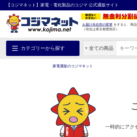
【コジマネット】家電・電化製品のコジマ 公式通販サイト
お届け先住所の変更
をすると、商品
（現在は
東京都
豊島区
）
カテゴリーから探す
全ての商品
家電通販のコジマネット
一時的にアク