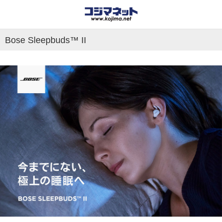
Bose Sleepbuds™ II